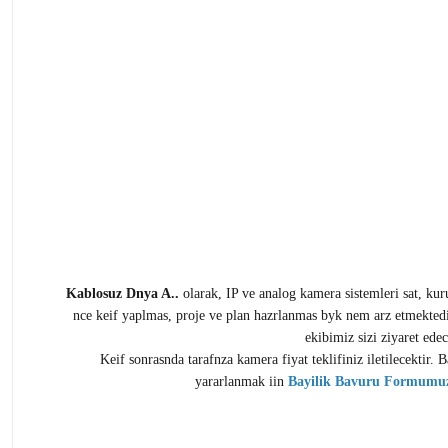
Kablosuz Dnya A..
olarak, IP ve analog kamera sistemleri sat, kur
nce keif yaplmas, proje ve plan hazrlanmas byk nem arz etmekted
ekibimiz sizi ziyaret ede
Keif sonrasnda tarafnza kamera fiyat teklifiniz iletilecektir
yararlanmak iin
Bayilik Bavuru Formumu