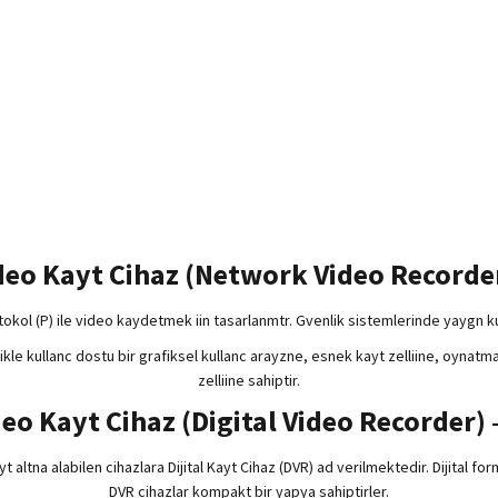
deo Kayt Cihaz (Network Video Recorder
tokol (P) ile video kaydetmek iin tasarlanmtr. Gvenlik sistemlerinde yaygn k
ellikle kullanc dostu bir grafiksel kullanc arayzne, esnek kayt zelliine, oyna
zelliine sahiptir.
ideo Kayt Cihaz (Digital Video Recorder)
ltna alabilen cihazlara Dijital Kayt Cihaz (DVR) ad verilmektedir. Dijital for
DVR cihazlar kompakt bir yapya sahiptirler.