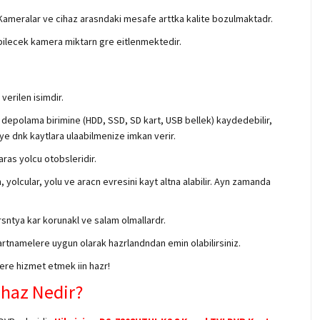
r. Kameralar ve cihaz arasndaki mesafe arttka kalite bozulmaktadr.
nabilecek kamera miktarn gre eitlenmektedir.
verilen isimdir.
an depolama birimine (HDD, SSD, SD kart, USB bellek) kaydedebilir,
iye dnk kaytlara ulaabilmenize imkan verir.
aras yolcu otobsleridir.
yolcular, yolu ve aracn evresini kayt altna alabilir. Ayn zamanda
rsntya kar korunakl ve salam olmallardr.
artnamelere uygun olarak hazrlandndan emin olabilirsiniz.
lere hizmet etmek iin hazr!
ihaz Nedir?