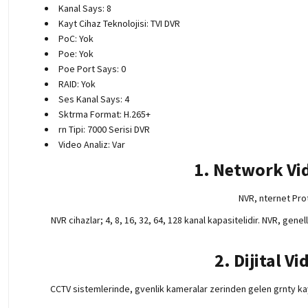
Kanal Says: 8
Kayt Cihaz Teknolojisi: TVI DVR
PoC: Yok
Poe: Yok
Poe Port Says: 0
RAID: Yok
Ses Kanal Says: 4
Sktrma Format: H.265+
rn Tipi: 7000 Serisi DVR
Video Analiz: Var
1. Network Vi
NVR, nternet Pro
NVR cihazlar; 4, 8, 16, 32, 64, 128 kanal kapasitelidir. NVR, gen
2. Dijital V
CCTV sistemlerinde, gvenlik kameralar zerinden gelen grnty kayt a