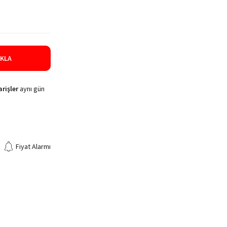
IKLA
rişler
aynı gün
Fiyat Alarmı