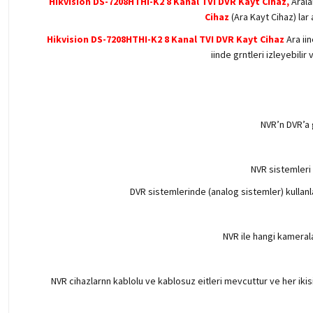
Hikvision DS-7208HTHI-K2 8 Kanal TVI DVR Kayt Cihaz,
Arala
Cihaz
(Ara Kayt Cihaz) lar
Hikvision DS-7208HTHI-K2 8 Kanal TVI DVR Kayt Cihaz
Ara ii
iinde grntleri izleyebilir
NVR’n DVR’a 
NVR sistemleri 
DVR sistemlerinde (analog sistemler) kullanl
NVR ile hangi kameral
NVR cihazlarnn kablolu ve kablosuz eitleri mevcuttur ve her ikis