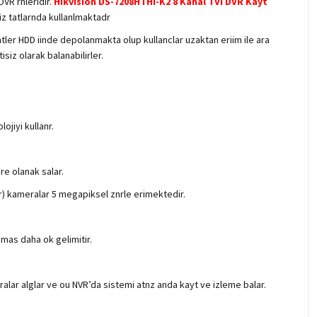
DVR rnleridir.
Hikvision DS-7208HTHI-K2 8 Kanal TVI DVR Kayt
iz tatlarnda kullanlmaktadr
ler HDD iinde depolanmakta olup kullanclar uzaktan eriim ile ara
isiz olarak balanabilirler.
jiyi kullanr.
re olanak salar.
er) kameralar 5 megapiksel znrle erimektedir.
mas daha ok gelimitir.
ralar alglar ve ou NVR’da sistemi atnz anda kayt ve izleme balar.