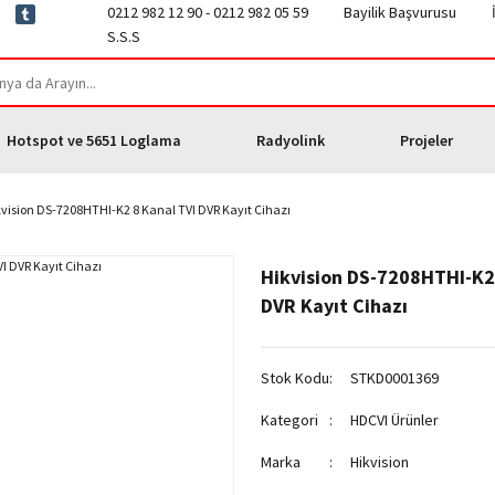
0212 982 12 90 - 0212 982 05 59
Bayilik Başvurusu
S.S.S
Hotspot ve 5651 Loglama
Radyolink
Projeler
vision DS-7208HTHI-K2 8 Kanal TVI DVR Kayıt Cihazı
Hikvision DS-7208HTHI-K2
DVR Kayıt Cihazı
Stok Kodu
STKD0001369
Kategori
HDCVI Ürünler
Marka
Hikvision