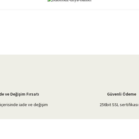
yetersiz gördüğünüz noktaları öneri formunu kullanarak tarafımıza iletebilirsiniz.
Bu ürüne ilk yorumu siz yapın!
Yorum Yaz
de ve Değişim Fırsatı
Güvenli Ödeme
içerisinde iade ve değişim
256bit SSL sertifikası 
Gönder