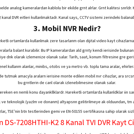
elde analog kameralardan kablolu bir ekilde grnt alrlar. Grnt kalitesi snrld
2 kanal DVR eitleri kullanlmaktadr. Kanal says, CCTV sistemi zerindeki bala
3. Mobil NVR Nedir?
ketli ortamlarda kullanlmak zere tasarlanm olan dijital video kayt cihazlarna 
ralarla balant kurabilir. Bu IP kameralardan ald grnty kendi ierisinde bulun
eriye dnk olarak izlemenize olanak salar. Tarih, saat, konum filtresine gre ger
nel kullanm alanlar, minibs, otobs ve ya metro vb. toplu tama aralar, ehirler
 tutmak amacyla aralarn ierisine monte edilen mobil nvr cihazlar, ara srcsn, 
bu grntlerin de canl olarak izlenebilmesine olanak salar.
reken en nemli konu dayankllklardr. Hareketli ortamlarda kullanldklar iin sa
k ve teknolojik (yazlm ve donanm) altyapsnn gelitirilmeye ak olduundan, tm 
lar, TSE’nin btn testlerinden gemi ve EN-50155 sertifikasna sahip olarak siz
n DS-7208HTHI-K2 8 Kanal TVI DVR Kayt C