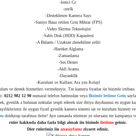
-lemci Gc
-znrlk
-Desteklenen Kamera Says
-Saniye Bana retilen Grnt Miktar (FPS)
-Video Sktrma Teknolojisi
-Sabit Disk (HDD) Kapasitesi
-A Balants / Uzaktan zlenebilme zellii
-Hareket Alglama
-Zamanlama
-Ses Destei
-Akll Arama
-Dayankllk
-Kurulum ve Kullanc Ara yzn Kolayl
ulum ve destek hizmetleri vermekteyiz. Tm kamera fiyatlar iin bizimle irtibata
ir.
0212 982 12 90
numaral telefon hattmzdan veya
Bizimle letiime Gein
sayfam
cek, gvenlik a bulunan noktalar tespit ederek size ihtiya duyduunuz en uygun ka
. Bayiliklerimiz ile uygun fiyatl gvenlik kamera sistemi sat ve kurulum hizmeti
zu
doldurup tarafmza iletin! Ayn zamanda sitemize ye olursanz tm kampanya ve 
rnler hakknda daha fazla bilgi almak iin bizimle
iletiime
geiniz.
Dier rnlerimiz iin
anasayfamz
ziyaret ediniz.