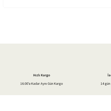
Bu ürünün fiyat bilgisi, resim, ürün açıklamalarında ve diğer konularda 
Görüş ve önerileriniz için teşekkür ederiz.
Ürün resmi kalitesiz, bozuk veya görüntülenemiyor.
Ürün açıklamasında eksik bilgiler bulunuyor.
Ürün bilgilerinde hatalar bulunuyor.
Ürün fiyatı diğer sitelerden daha pahalı.
Bu ürüne benzer farklı alternatifler olmalı.
Hızlı Kargo
İa
16.00'a Kadar Aynı Gün Kargo
14 gün 