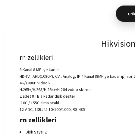
Ürün
Hikvisio
rn zellikleri
8 Kanal 8 MP' ye kadar
HD-TVI, AHD(1080P), CVI, Analog, IP 4 Kanal (8MP'ye kadar ip)hibri
4K/1080P video k
H.265+/H.265/H.264+/H.264 video sktrma
2 adet 8 TB a kadar disk destei
-10C / +55C alma scakl
12 V DC, 1XRJ45 10/100/1000, RS-485
rn zellikleri
Disk Says: 2