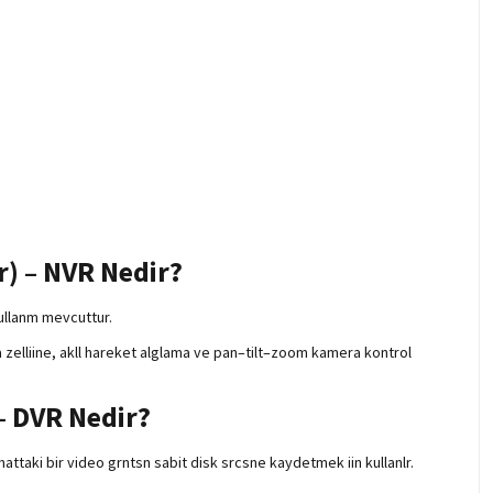
) – NVR Nedir?
ullanm mevcuttur.
tma zelliine, akll hareket alglama ve pan–tilt–zoom kamera kontrol
 – DVR Nedir?
mattaki bir video grntsn sabit disk srcsne kaydetmek iin kullanlr.