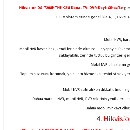
Hikvision DS-7208HTHI-K2 8 Kanal TVI DVR Kayt Cihaz
’lar
g
en
CCTV sistemlerinde genellikle 4, 8, 16 ve 3
Mobil NVR, hare
Mobil NVR kayt cihaz, kendi ierisinde oluturduu a yapsyla IP kame
saklayabilir. zerinde tuttuu bu grntleri g
Mobil NVR cihazlarnn ge
Toplum huzurunu korumak, yolcularn hizmet kalitesini st seviyede
Mobil NVR satn alrken dikkat etmeniz ge
Dahua markas NVR, mobil NVR, DVR rnlerinin yeniliklere a
Dahua mobil nvr kayt cihaz
4.
Hikvisio