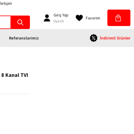
İletişim
Giriş Yap
Favorim
Üye Ol
Referanslarimiz
İndirimli Ürünler
 8 Kanal TVI