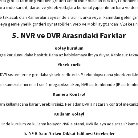
rda grnt aktarm iin gelitirilen grntleri kendi iinde bulunan HDD kayt edebilen 
 ara iinde sarsnt, darbe ve yksek voltajlara korumal yaplar ile tm kara ve den
ne taklacak olan Kameralar sayesinde aracn n, arka veya i ksmndan gelen grnt
 veya gemie ynelik grntleri oynatabilirler. Web ve Mobil aygtlardan 7/24 kesint
5. NVR ve DVR Arasndaki Farklar
Kolay kurulum
gre kurulumu daha basittir. Daha az kablolamaya ihtiya duyar. Kablosuz teknolo
Yksek znrlk
DVR sistemlerine gre daha yksek znrlktedir. P teknolojisi daha yksek znrlkle
an kameralar iin en st snr 1 megapiksel iken, NVR sistemlerinde (IP sisteml
Kamera Kontrol
arn kullanlacana karar verebilirsiniz. Her adan DVR’a nazaran kontrol mekaniz
Kullanm Kolayl
i iinde kurulum ve kullanm kolaydr. NVR sistemi, NVR ile ayn adalarsa IP kame
5. NVR Satn Alrken Dikkat Edilmesi Gerekenler