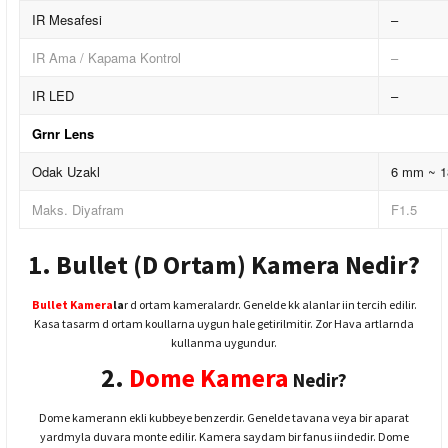
IR Mesafesi
–
IR Ama / Kapama Kontrol
–
IR LED
–
Grnr Lens
Odak Uzakl
6 mm ~ 
Maks. Diyafram
F1.5
1. Bullet (D Ortam) Kamera Nedir?
Bullet Kamera
la
r d ortam kameralardr. Genelde kk alanlar iin tercih edilir.
Kasa tasarm d ortam koullarna uygun hale getirilmitir. Zor Hava artlarnda
kullanma uygundur.
2.
Dome Kamera
Nedir?
Dome kamerann ekli kubbeye benzerdir. Genelde tavana veya bir aparat
yardmyla duvara monte edilir. Kamera saydam bir fanus iindedir. Dome