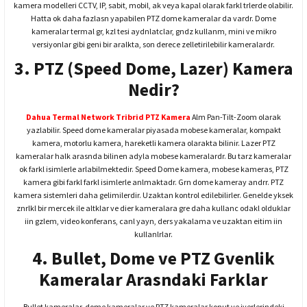
kamera modelleri CCTV, IP, sabit, mobil, ak veya kapal olarak farkl trlerde olabilir.
Hatta ok daha fazlasn yapabilen PTZ dome kameralar da vardr. Dome
kameralar termal gr, kzl tesi aydnlatclar, gndz kullanm, mini ve mikro
versiyonlar gibi geni bir aralkta, son derece zelletirilebilir kameralardr.
3. PTZ (Speed Dome, Lazer) Kamera
Nedir?
Dahua Termal Network Tribrid PTZ Kamera
Alm Pan-Tilt-Zoom olarak
yazlabilir. Speed dome kameralar piyasada mobese kameralar, kompakt
kamera, motorlu kamera, hareketli kamera olarakta bilinir. Lazer PTZ
kameralar halk arasnda bilinen adyla mobese kameralardr. Bu tarz kameralar
ok farkl isimlerle arlabilmektedir. Speed Dome kamera, mobese kameras, PTZ
kamera gibi farkl farkl isimlerle anlmaktadr. Grn dome kameray andrr. PTZ
kamera sistemleri daha gelimilerdir. Uzaktan kontrol edilebilirler. Genelde yksek
znrlkl bir mercek ile altklar ve dier kameralara gre daha kullanc odakl olduklar
iin gzlem, video konferans, canl yayn, ders yakalama ve uzaktan eitim iin
kullanlrlar.
4. Bullet, Dome ve PTZ Gvenlik
Kameralar Arasndaki Farklar
Bullet kameralar, dome kameralar ve PTZ kameralar konut ve iyerlerindeki