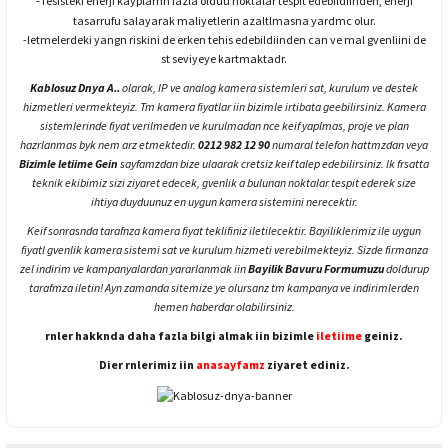
Tesisteki enerji kayplarnn fazla olduu noktalar tespit edebildiinden, enerji
-
tasarrufu salayarak maliyetlerin azaltlmasna yardmc olur.
-letmelerdeki yangn riskini de erken tehis edebildiinden can ve mal gvenliini de
st seviyeye kartmaktadr.
Kablosuz Dnya A..
olarak, IP ve analog kamera sistemleri sat, kurulum ve destek
hizmetleri vermekteyiz. Tm kamera fiyatlar iin bizimle irtibata geebilirsiniz. Kamera
sistemlerinde fiyat verilmeden ve kurulmadan nce keif yaplmas, proje ve plan
hazrlanmas byk nem arz etmektedir.
0212 982 12 90
numaral telefon hattmzdan veya
Bizimle letiime Gein
sayfamzdan bize ulaarak cretsiz keif talep edebilirsiniz. lk frsatta
teknik ekibimiz sizi ziyaret edecek, gvenlik a bulunan noktalar tespit ederek size
ihtiya duyduunuz en uygun kamera sistemini nerecektir.
Keif sonrasnda tarafnza kamera fiyat teklifiniz iletilecektir. Bayiliklerimiz ile uygun
fiyatl gvenlik kamera sistemi sat ve kurulum hizmeti verebilmekteyiz. Sizde firmanza
zel indirim ve kampanyalardan yararlanmak iin
Bayilik Bavuru Formumuzu
doldurup
tarafmza iletin! Ayn zamanda sitemize ye olursanz tm kampanya ve indirimlerden
hemen haberdar olabilirsiniz.
rnler hakknda daha fazla bilgi almak iin bizimle
iletiime
geiniz.
Dier rnlerimiz iin
anasayfamz
ziyaret ediniz.