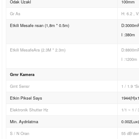
Odak Uzakl
100mm
Gr As
H: 6.2 , V
Etkili Mesafe nsan (1,8m * 0.5m)
D:3000m
I :380m
Etkili MesafeAra (2.3M * 2.3m)
D:8800m
I :1200m
Grnr Kamera
Grnt Sensr
1 / 1.9 
Etkin Piksel Says
1944(H)x
Elektronik Shutter Hz
1/1 ~ 1 /
Min. Aydnlatma
0.002Lux@
S / N Oran
55 dB’den