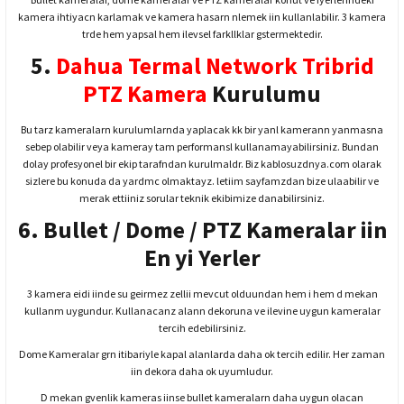
kamera ihtiyacn karlamak ve kamera hasarn nlemek iin kullanlabilir. 3 kamera
trde hem yapsal hem ilevsel farkllklar gstermektedir.
5.
Dahua Termal Network Tribrid
PTZ Kamera
Kurulumu
Bu tarz kameralarn kurulumlarnda yaplacak kk bir yanl kamerann yanmasna
sebep olabilir veya kameray tam performansl kullanamayabilirsiniz. Bundan
dolay profesyonel bir ekip tarafndan kurulmaldr. Biz kablosuzdnya.com olarak
sizlere bu konuda da yardmc olmaktayz. letiim sayfamzdan bize ulaabilir ve
merak ettiiniz sorular teknik ekibimize danabilirsiniz.
6. Bullet / Dome / PTZ Kameralar iin
En yi Yerler
3 kamera eidi iinde su geirmez zellii mevcut olduundan hem i hem d mekan
kullanm uygundur. Kullanacanz alann dekoruna ve ilevine uygun kameralar
tercih edebilirsiniz.
Dome Kameralar grn itibariyle kapal alanlarda daha ok tercih edilir. Her zaman
iin dekora daha ok uyumludur.
D mekan gvenlik kameras iinse bullet kameralarn daha uygun olacan