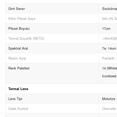
Grnt Sensr
Soutulma
Etkin Piksel Says
640 (H) X
Piksel Boyutu
17um
Termal Duyarllk (NETD)
<40mK@f
Spektral Aral
7a- 14um
Resim Ayar
Parlaklk 
Renk Paletleri
14 (White
Iconbow2 
Termal Lens
Lens Tipi
Motorize
Odak Kontrol
Otomatik 