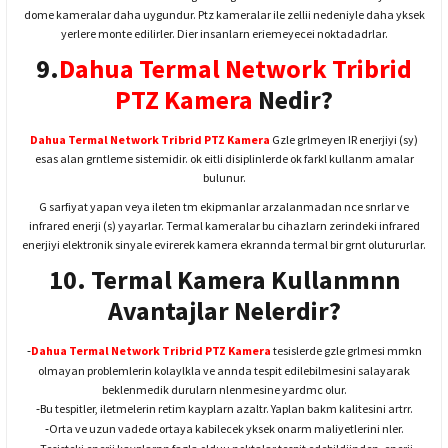
dome kameralar daha uygundur. Ptz kameralar ile zellii nedeniyle daha yksek
yerlere monte edilirler. Dier insanlarn eriemeyecei noktadadrlar.
9.
Dahua Termal Network Tribrid
PTZ Kamera
Nedir?
Dahua Termal Network Tribrid PTZ Kamera
Gzle grlmeyen IR enerjiyi (sy)
esas alan grntleme sistemidir. ok eitli disiplinlerde ok farkl kullanm amalar
bulunur.
G sarfiyat yapan veya ileten tm ekipmanlar arzalanmadan nce snrlar ve
infrared enerji (s) yayarlar. Termal kameralar bu cihazlarn zerindeki infrared
enerjiyi elektronik sinyale evirerek kamera ekrannda termal bir grnt olutururlar.
10. Termal Kamera Kullanmnn
Avantajlar Nelerdir?
Dahua Termal Network Tribrid PTZ Kamera
tesislerde gzle grlmesi mmkn
-
olmayan problemlerin kolaylkla ve annda tespit edilebilmesini salayarak
beklenmedik durularn nlenmesine yardmc olur.
Bu tespitler, iletmelerin retim kayplarn azaltr. Yaplan bakm kalitesini artrr.
-
Orta ve uzun vadede ortaya kabilecek yksek onarm maliyetlerini nler.
-