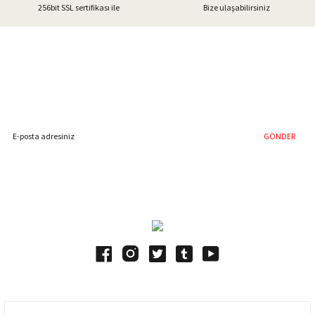
256bit SSL sertifikası ile
Bize ulaşabilirsiniz
Gönder
%40'a Varan İndirim Fırsatı
Hemen Kayıt Olun
İndirim Fırsatını Kaçırmayın !
GÖNDER
Blog Yazılarımız