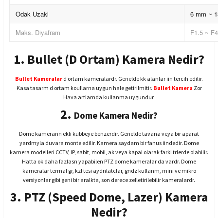
Odak Uzakl
6 mm ~ 
Maks. Diyafram
F1.5 ~ F4
1. Bullet (D Ortam) Kamera Nedir?
Bullet Kameralar
d ortam kameralardr. Genelde kk alanlar iin tercih edilir.
Kasa tasarm d ortam koullarna uygun hale getirilmitir.
Bullet Kamera
Zor
Hava artlarnda kullanma uygundur.
2.
Dome Kamera Nedir?
Dome kamerann ekli kubbeye benzerdir. Genelde tavana veya bir aparat
yardmyla duvara monte edilir. Kamera saydam bir fanus iindedir. Dome
kamera modelleri CCTV, IP, sabit, mobil, ak veya kapal olarak farkl trlerde olabilir.
Hatta ok daha fazlasn yapabilen PTZ dome kameralar da vardr. Dome
kameralar termal gr, kzl tesi aydnlatclar, gndz kullanm, mini ve mikro
versiyonlar gibi geni bir aralkta, son derece zelletirilebilir kameralardr.
3. PTZ (Speed Dome, Lazer) Kamera
Nedir?