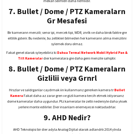
mekan seimleri daha nemlidir.
7. Bullet / Dome / PTZ Kameralarn
Gr Mesafesi
Bir kamerann menzili; sensr ipi, mercek tipi, WDR, znrlk ve daha birok faktre gre
eitlilik gsterir. Bu nedenle, bu zellikleri bilmeden her kamerann alma menzilini
sylemek doru olmaz.
Fakat genel olarak syleyebiliriz ki
Dahua Termal Network Mobil Hybrid Pan &
Tilt Kameralar
dier kameralara gre daha geni menzile sahiptir.
8. Bullet / Dome / PTZ Kameralarn
Gizlilii veya Grnrl
Hrszlar ve saldrganlar caydrmak iin kullanmanz gererken kamera tr
Bullet
Kamera
Fakat daha az zarar gren ve gizli kamera tercih etmek istiyorsanz
dome kameralar daha uygundur. Ptz kameralar ile zellii nedeniyle daha yksek
yerlere monte edilirler. Dier insanlarn eriemeyecei noktadadrlar.
9. AHD Nedir?
AHD Teknolojisi bir dier adyla Analog Dijital olarak adlandrlr.2014 ylnda