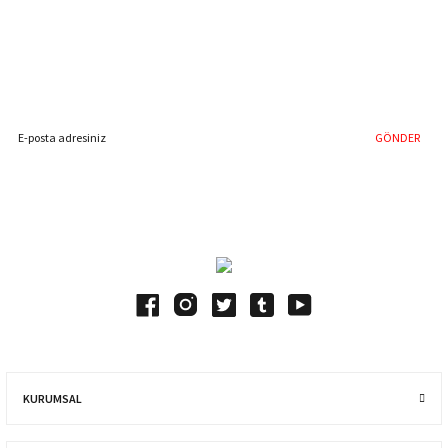
%40'a Varan İndirim Fırsatı
Hemen Kayıt Olun
İndirim Fırsatını Kaçırmayın !
GÖNDER
Blog Yazılarımız
KURUMSAL