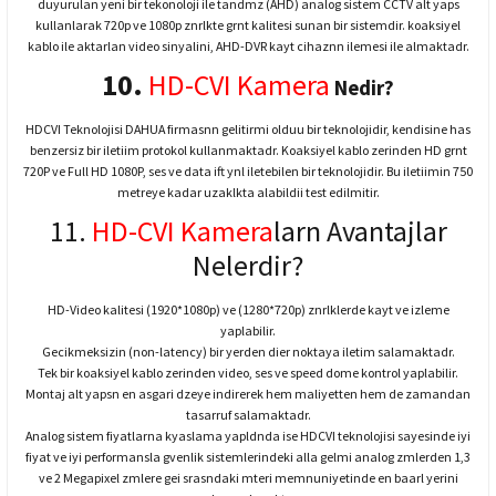
duyurulan yeni bir tekonoloji ile tandmz (AHD) analog sistem CCTV alt yaps
kullanlarak 720p ve 1080p znrlkte grnt kalitesi sunan bir sistemdir. koaksiyel
kablo ile aktarlan video sinyalini, AHD-DVR kayt cihaznn ilemesi ile almaktadr.
10.
HD-CVI Kamera
Nedir?
HDCVI Teknolojisi DAHUA firmasnn gelitirmi olduu bir teknolojidir, kendisine has
benzersiz bir iletiim protokol kullanmaktadr. Koaksiyel kablo zerinden HD grnt
720P ve Full HD 1080P, ses ve data ift ynl iletebilen bir teknolojidir. Bu iletiimin 750
metreye kadar uzaklkta alabildii test edilmitir.
11.
HD-CVI Kamera
larn Avantajlar
Nelerdir?
HD-Video kalitesi (1920*1080p) ve (1280*720p) znrlklerde kayt ve izleme
yaplabilir.
Gecikmeksizin (non-latency) bir yerden dier noktaya iletim salamaktadr.
Tek bir koaksiyel kablo zerinden video, ses ve speed dome kontrol yaplabilir.
Montaj alt yapsn en asgari dzeye indirerek hem maliyetten hem de zamandan
tasarruf salamaktadr.
Analog sistem fiyatlarna kyaslama yapldnda ise HDCVI teknolojisi sayesinde iyi
fiyat ve iyi performansla gvenlik sistemlerindeki alla gelmi analog zmlerden 1,3
ve 2 Megapixel zmlere gei srasndaki mteri memnuniyetinde en baarl yerini