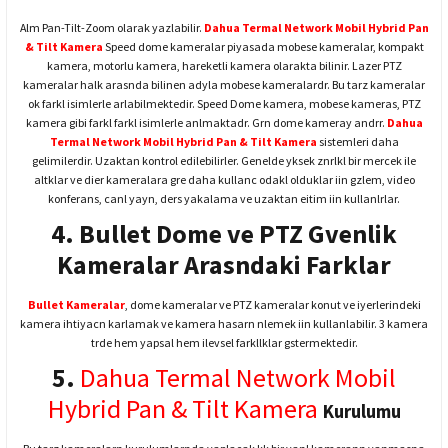
Alm Pan-Tilt-Zoom olarak yazlabilir.
Dahua Termal Network Mobil Hybrid Pan
& Tilt Kamera
Speed dome kameralar piyasada mobese kameralar, kompakt
kamera, motorlu kamera, hareketli kamera olarakta bilinir. Lazer PTZ
kameralar halk arasnda bilinen adyla mobese kameralardr. Bu tarz kameralar
ok farkl isimlerle arlabilmektedir. Speed Dome kamera, mobese kameras, PTZ
kamera gibi farkl farkl isimlerle anlmaktadr. Grn dome kameray andrr.
Dahua
Termal Network Mobil Hybrid Pan & Tilt Kamera
sistemleri daha
gelimilerdir. Uzaktan kontrol edilebilirler. Genelde yksek znrlkl bir mercek ile
altklar ve dier kameralara gre daha kullanc odakl olduklar iin gzlem, video
konferans, canl yayn, ders yakalama ve uzaktan eitim iin kullanlrlar.
4. Bullet Dome ve PTZ Gvenlik
Kameralar Arasndaki Farklar
Bullet Kameralar
, dome kameralar ve PTZ kameralar konut ve iyerlerindeki
kamera ihtiyacn karlamak ve kamera hasarn nlemek iin kullanlabilir. 3 kamera
trde hem yapsal hem ilevsel farkllklar gstermektedir.
5.
Dahua Termal Network Mobil
Hybrid Pan & Tilt Kamera
Kurulumu