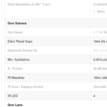
Etkili MesafeAra (2.3M * 2.3m)
D:4000m
I : 500m
Grnr Kamera
Grnt Sensr
1 / 1.9 
Etkin Piksel Says
1944 (H) 
Elektronik Shutter Hz
1/1 ~ 1 /
Min. Aydnlatma
0.001Lux@
S / N Oran
55 dB’den
IR Mesafesi
150m (492
IR Ama / Kapama Kontrol
Otomatik
IR LED
4
Grnr Lens