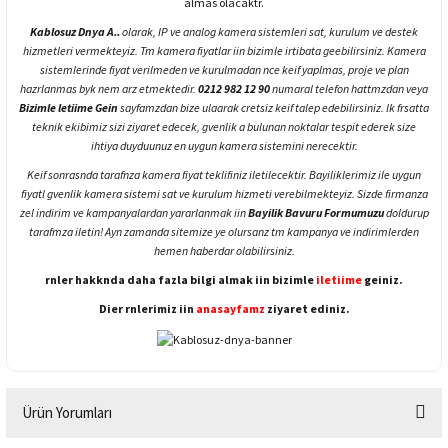
almas olacaktr.
Kablosuz Dnya A..
olarak, IP ve analog kamera sistemleri sat, kurulum ve destek
hizmetleri vermekteyiz. Tm kamera fiyatlar iin bizimle irtibata geebilirsiniz. Kamera
sistemlerinde fiyat verilmeden ve kurulmadan nce keif yaplmas, proje ve plan
hazrlanmas byk nem arz etmektedir.
0212 982 12 90
numaral telefon hattmzdan veya
Bizimle letiime Gein
sayfamzdan bize ulaarak cretsiz keif talep edebilirsiniz. lk frsatta
teknik ekibimiz sizi ziyaret edecek, gvenlik a bulunan noktalar tespit ederek size
ihtiya duyduunuz en uygun kamera sistemini nerecektir.
Keif sonrasnda tarafnza kamera fiyat teklifiniz iletilecektir. Bayiliklerimiz ile uygun
fiyatl gvenlik kamera sistemi sat ve kurulum hizmeti verebilmekteyiz. Sizde firmanza
zel indirim ve kampanyalardan yararlanmak iin
Bayilik Bavuru Formumuzu
doldurup
tarafmza iletin! Ayn zamanda sitemize ye olursanz tm kampanya ve indirimlerden
hemen haberdar olabilirsiniz.
rnler hakknda daha fazla bilgi almak iin bizimle
iletiime
geiniz.
Dier rnlerimiz iin
anasayfamz
ziyaret ediniz.
Ürün Yorumları