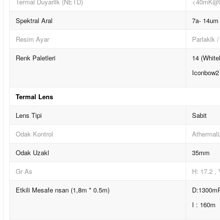
Termal Duyarllk (NETD)
<40mK@f
Spektral Aral
7a- 14um
Resim Ayar
Parlaklk 
Renk Paletleri
14 (White
Iconbow2 
Termal Lens
Lens Tipi
Sabit
Odak Kontrol
Athermali
Odak Uzakl
35mm
Gr As
H: 17.2 , 
Etkili Mesafe nsan (1,8m * 0.5m)
D:1300m
I : 160m