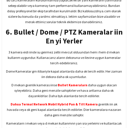
Bu tarz kameralarn kurulumlarnda yaplacak kk bir yanl kamerann yanmasna
sebep olabilir veya kameray tam performansl kullanamayabilirsiniz. Bundan
dolay profesyonel bir ekip tarafndan kurulmaldr. Biz kablosuzdnya.com olarak
sizlere bu konuda da yardmc olmaktayz. letiim sayfamzdan bize ulaabilir ve
merak ettiiniz sorular teknik ekibimize danabilirsiniz.
6. Bullet / Dome / PTZ Kameralar iin
En yi Yerler
3 kamera eidi iinde su geirmez zellii mevcut olduundan hem i hem d mekan
kullanm uygundur. Kullanacanz alann dekoruna ve ilevine uygun kameralar
tercih edebilirsiniz.
Dome Kameralar grn itibariyle kapal alanlarda daha ok tercih edilir. Her zaman
iin dekora daha ok uyumludur.
D mekan gvenlik kameras iinse
Bullet Kameralarn
daha uygun olacan
syleyebiliriz. Daha geni menzile sahiptirler ve hava artlarna daha ok
dayankldrlar. Daha byk alanlarda tercih edilirler.
Dahua Termal Network Mobil Hybrid Pan & Tilt Kamera
gvenlik iin ak
havada veya ok geni kapal alanlarda tercih edilirler. Dier kameralara nazaran
daha geni menzile sahiptir.
Kameralarn i mekan veya d mekan kullanmnn yan sra yerleimi ve kullanlacak