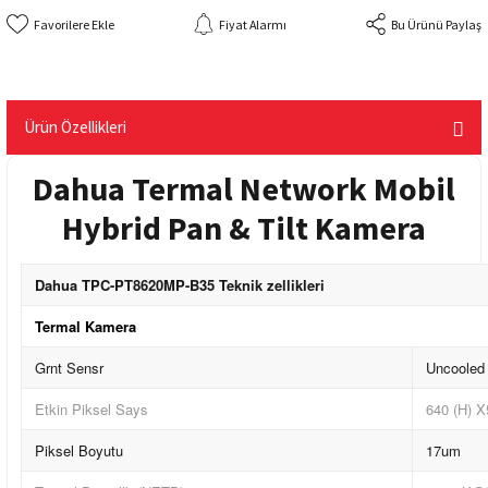
Fiyat Alarmı
Bu Ürünü Paylaş
Ürün Özellikleri
Dahua Termal Network Mobil
Hybrid Pan & Tilt Kamera
Dahua TPC-PT8620MP-B35 Teknik zellikleri
Termal Kamera
Grnt Sensr
Uncooled
Etkin Piksel Says
640 (H) X
Piksel Boyutu
17um