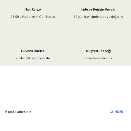
Ürün açıklamasında eksik bilgiler bulunuyor.
Hızlı Kargo
İade ve Değişim Fırsatı
Ürün bilgilerinde hatalar bulunuyor.
16.00'a Kadar Aynı Gün Kargo
14 gün içerisinde iade ve değişim
Ürün fiyatı diğer sitelerden daha pahalı.
Bu ürüne benzer farklı alternatifler olmalı.
Güvenli Ödeme
Müşteri Desteği
256bit SSL sertifikası ile
Bize ulaşabilirsiniz
Gönder
%40'a Varan İndirim Fırsatı
Hemen Kayıt Olun
İndirim Fırsatını Kaçırmayın !
GÖNDER
Blog Yazılarımız