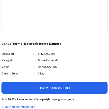
Dahua Termal Network Dome Kamera
Stok Kodu
STKD0001506
Kategori
Dome Kameralar
Marka
Dahua Security
Garanti Süresi
24 Ay
FIYAT VE STOK İÇIN TIKLA
Saat
16:00'a kadar verilen tüm siparişler
aynı gün kargoda.
Ürünün orijinal fotoğrafıdır.