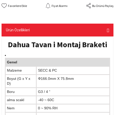
Fiyat Alarmı
Bu Ürünü Paylaş
Ürün Özellikleri
Dahua Tavan i Montaj Braketi
Genel
Malzeme
SECC & PC
Boyut (G x Y x
Φ166.0mm X 75.8mm
D)
Boru
G3 / 4 “
alma scakl
-40 ~ 60C
Nem
0 ~ 90% RH