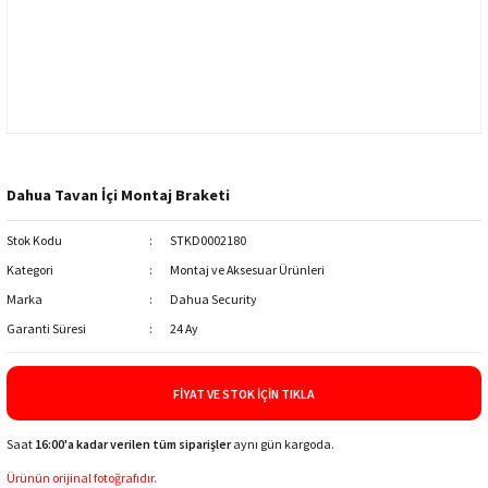
Dahua Tavan İçi Montaj Braketi
Stok Kodu
STKD0002180
Kategori
Montaj ve Aksesuar Ürünleri
Marka
Dahua Security
Garanti Süresi
24 Ay
FIYAT VE STOK İÇIN TIKLA
Saat
16:00'a kadar verilen tüm siparişler
aynı gün kargoda.
Ürünün orijinal fotoğrafıdır.