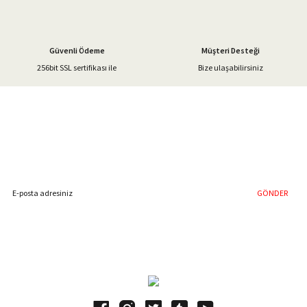
Güvenli Ödeme
Müşteri Desteği
256bit SSL sertifikası ile
Bize ulaşabilirsiniz
Gönder
%40'a Varan İndirim Fırsatı
Hemen Kayıt Olun
İndirim Fırsatını Kaçırmayın !
GÖNDER
Blog Yazılarımız