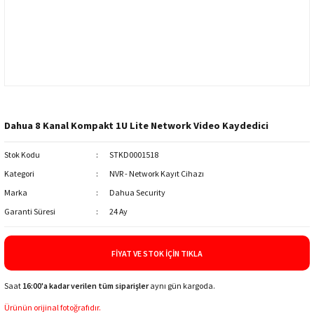
Dahua 8 Kanal Kompakt 1U Lite Network Video Kaydedici
Stok Kodu
STKD0001518
Kategori
NVR - Network Kayıt Cihazı
Marka
Dahua Security
Garanti Süresi
24 Ay
FIYAT VE STOK İÇIN TIKLA
Saat
16:00'a kadar verilen tüm siparişler
aynı gün kargoda.
Ürünün orijinal fotoğrafıdır.