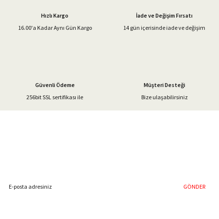
Ürün açıklamasında eksik bilgiler bulunuyor.
Hızlı Kargo
İade ve Değişim Fırsatı
Ürün bilgilerinde hatalar bulunuyor.
16.00'a Kadar Aynı Gün Kargo
14 gün içerisinde iade ve değişim
Ürün fiyatı diğer sitelerden daha pahalı.
Bu ürüne benzer farklı alternatifler olmalı.
Güvenli Ödeme
Müşteri Desteği
256bit SSL sertifikası ile
Bize ulaşabilirsiniz
Gönder
%40'a Varan İndirim Fırsatı
Hemen Kayıt Olun
İndirim Fırsatını Kaçırmayın !
GÖNDER
Blog Yazılarımız