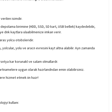
verilen isimdir.
an depolama birimine (HDD, SSD, SD kart, USB bellek) kaydedebilir,
iye dnk kaytlara ulaabilmenize imkan verir.
aras yolcu otobsleridir.
yolcular, yolu ve aracn evresini kayt altna alabilir. Ayn zamanda
rsntya kar korunakl ve salam olmallardr.
artnamelere uygun olarak hazrlandndan emin olabilirsiniz.
lere hizmet etmek iin hazr!
jiyi kullanr.