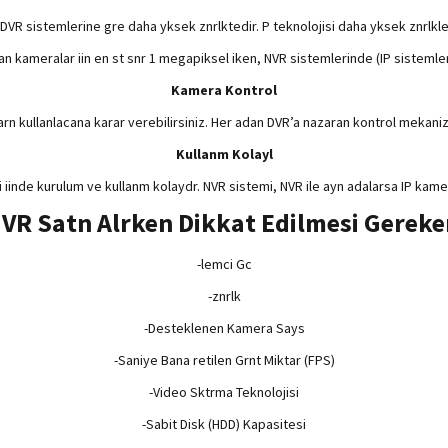
DVR sistemlerine gre daha yksek znrlktedir. P teknolojisi daha yksek znrlkle
an kameralar iin en st snr 1 megapiksel iken, NVR sistemlerinde (IP sisteml
Kamera Kontrol
arn kullanlacana karar verebilirsiniz. Her adan DVR’a nazaran kontrol mekaniz
Kullanm Kolayl
i iinde kurulum ve kullanm kolaydr. NVR sistemi, NVR ile ayn adalarsa IP kame
NVR Satn Alrken Dikkat Edilmesi Gereke
-lemci Gc
-znrlk
-Desteklenen Kamera Says
-Saniye Bana retilen Grnt Miktar (FPS)
-Video Sktrma Teknolojisi
-Sabit Disk (HDD) Kapasitesi