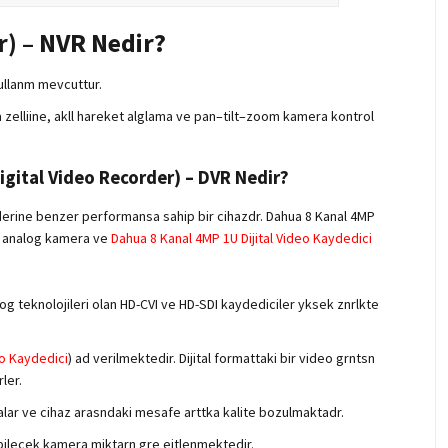
) – NVR Nedir?
ullanm mevcuttur.
tma zelliine, akll hareket alglama ve pan–tilt–zoom kamera kontrol
Digital Video Recorder) – DVR Nedir?
derine benzer performansa sahip bir cihazdr. Dahua 8 Kanal 4MP
ir analog kamera ve
Dahua 8 Kanal 4MP 1U Dijital Video Kaydedici
log teknolojileri olan HD-CVI ve HD-SDI kaydediciler yksek znrlkte
eo Kaydedici
) ad verilmektedir. Dijital formattaki bir video grntsn
ler.
eralar ve cihaz arasndaki mesafe arttka kalite bozulmaktadr.
nabilecek kamera miktarn gre eitlenmektedir.