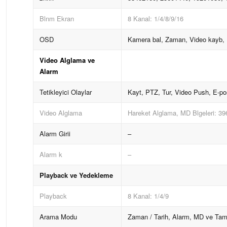
Blnm Ekran
8 Kanal: 1/4/8/9/16
OSD
Kamera bal, Zaman, Video kayb, K
Video Alglama ve
Alarm
Tetikleyici Olaylar
Kayt, PTZ, Tur, Video Push, E-po
Video Alglama
Hareket Alglama, MD Blgeleri: 39
Alarm Girii
–
Alarm k
–
Playback ve Yedekleme
Playback
8 Kanal: 1/4/9
Arama Modu
Zaman / Tarih, Alarm, MD ve Tam 