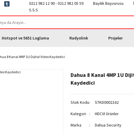
0212 982 12 90 - 0212 982 05 59
Bayilik Başvurusu
S.S.S
Hotspot ve 5651 Loglama
Radyolink
Projeler
ua 8 Kanal 4MP 1U Dijital Video Kaydedici
Dahua 8 Kanal 4MP 1U Diji
Kaydedici
Stok Kodu
STKD0002162
Kategori
HDCVI Ürünler
Marka
Dahua Security