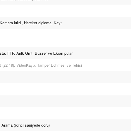
amera kilidi, Hareket alglama, Kayt
sta, FTP, Anlk Grnt, Buzzer ve Ekran pular
6 (22 18), VideoKayb, Tamper Edilmesi ve Tehisi
Arama (ikinci saniyede doru)