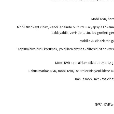
Mobil NVR, hare
Mobil NVR kayt cihaz, kendi ierisinde oluturduu a yapsyla IP kame
saklayabilir. zerinde tuttuu bu grntleri g
Mobil NVR cihazlarnn ge
Toplum huzurunu korumak, yolcularn hizmet kalitesini st seviyede
Mobil NVR satn alrken dikkat etmeniz ge
Dahua markas NVR, mobil NVR, DVR rnlerinin yeniliklere a
Dahua mobil nvr kayt cihaz
NVR’n DVR’a 