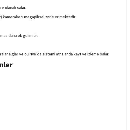
re olanak salar.
er) kameralar 5 megapiksel znrle erimektedir.
mas daha ok gelimitir.
ralar alglar ve ou NVR’da sistemi atnz anda kayt ve izleme balar.
nler