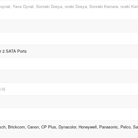
zl oynat, Yava Oynat, Sonraki Dosya, nceki Dosya, Sonraki Kamera, nceki Kam
ar 2 SATA Ports
.0)
sch, Brickcom, Canon, CP Plus, Dynacolor, Honeywell, Panasonic, Pelco, S