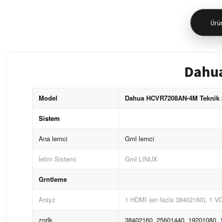
Ürün
Dahua
Model
Dahua HCVR7208AN-4M Teknik ze
Sistem
Ana lemci
Gml lemci
letim Sistemi
Gml LINUX
Grntleme
Arayz
1 HDMI (en fazla 38402160), 1 V
znrlk
38402160, 25601440, 19201080, 