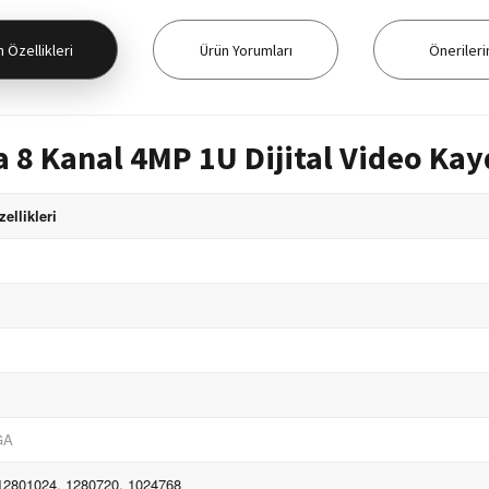
 Özellikleri
Ürün Yorumları
Önerileri
 8 Kanal 4MP 1U Dijital Video Kay
llikleri
GA
12801024, 1280720, 1024768