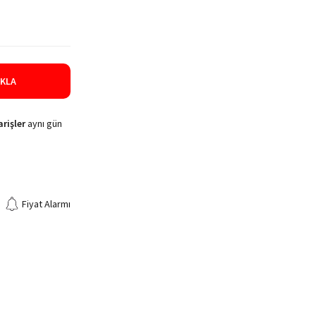
IKLA
rişler
aynı gün
Fiyat Alarmı