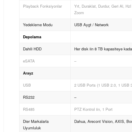
Playback Fonksiyonlar
Yrt, Duraklat, Durdur, Geri Al, H
Zoom
Yedekleme Modu
USB Aygt / Network
Depolama
Dahili HDD
Her disk iin 8 TB kapasiteye kad
eSATA
–
Arayz
USB
2 USB Ports (1 USB 2.0, 1 USB 3
RS232
–
RS485
PTZ Kontrol iin, 1 Port
Dier Markalarla
Dahua, Arecont Vision, AXIS, Bo
Uyumluluk