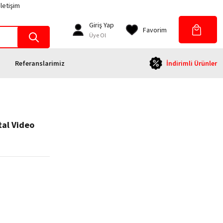
İletişim
Giriş Yap
Favorim
Üye Ol
Referanslarimiz
İndirimli Ürünler
tal Video