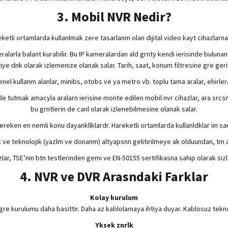
3. Mobil NVR Nedir?
ketli ortamlarda kullanlmak zere tasarlanm olan dijital video kayt cihazlarna 
ralarla balant kurabilir. Bu IP kameralardan ald grnty kendi ierisinde bulun
eriye dnk olarak izlemenize olanak salar. Tarih, saat, konum filtresine gre ger
nel kullanm alanlar, minibs, otobs ve ya metro vb. toplu tama aralar, ehirler
 tutmak amacyla aralarn ierisine monte edilen mobil nvr cihazlar, ara srcsn, 
bu grntlerin de canl olarak izlenebilmesine olanak salar.
reken en nemli konu dayankllklardr. Hareketli ortamlarda kullanldklar iin sa
k ve teknolojik (yazlm ve donanm) altyapsnn gelitirilmeye ak olduundan, tm 
lar, TSE’nin btn testlerinden gemi ve EN-50155 sertifikasna sahip olarak siz
4. NVR ve DVR Arasndaki Farklar
Kolay kurulum
gre kurulumu daha basittir. Daha az kablolamaya ihtiya duyar. Kablosuz teknolo
Yksek znrlk