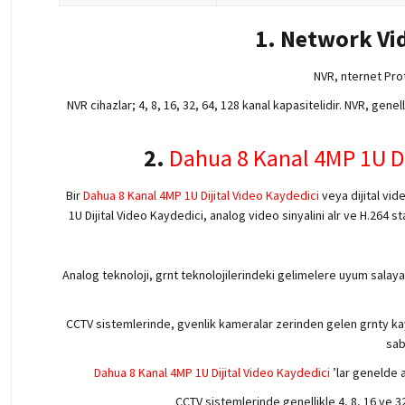
1. Network Vi
NVR, nternet Pro
NVR cihazlar; 4, 8, 16, 32, 64, 128 kanal kapasitelidir. NVR, gen
2.
Dahua 8 Kanal 4MP 1U Di
Bir
Dahua 8 Kanal 4MP 1U Dijital Video Kaydedici
veya dijital vi
1U Dijital Video Kaydedici, analog video sinyalini alr ve H.264 
Analog teknoloji, grnt teknolojilerindeki gelimelere uyum salayab
CCTV sistemlerinde, gvenlik kameralar zerinden gelen grnty kayt 
sab
Dahua 8 Kanal 4MP 1U Dijital Video Kaydedici
’lar genelde 
CCTV sistemlerinde genellikle 4, 8, 16 ve 3