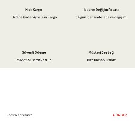
Ürün açıklamasında eksik bilgiler bulunuyor.
Hızlı Kargo
İade ve Değişim Fırsatı
Ürün bilgilerinde hatalar bulunuyor.
16.00'a Kadar Aynı Gün Kargo
14 gün içerisinde iade ve değişim
Ürün fiyatı diğer sitelerden daha pahalı.
Bu ürüne benzer farklı alternatifler olmalı.
Güvenli Ödeme
Müşteri Desteği
256bit SSL sertifikası ile
Bize ulaşabilirsiniz
Gönder
%40'a Varan İndirim Fırsatı
Hemen Kayıt Olun
İndirim Fırsatını Kaçırmayın !
GÖNDER
Blog Yazılarımız