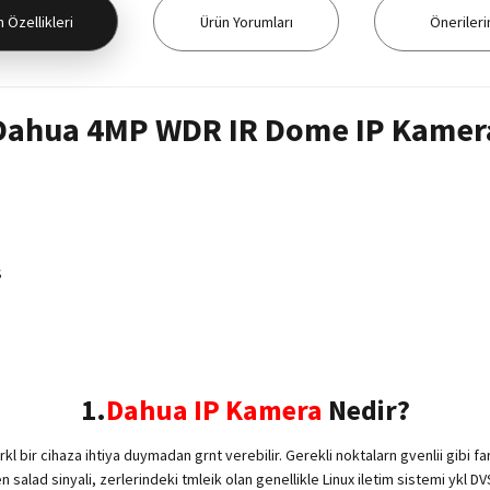
 Özellikleri
Ürün Yorumları
Önerileri
Dahua 4MP WDR IR Dome IP Kamer
S
1.
Dahua IP Kamera
Nedir?
l bir cihaza ihtiya duymadan grnt verebilir. Gerekli noktalarn gvenlii gibi fa
lad sinyali, zerlerindeki tmleik olan genellikle Linux iletim sistemi ykl DVS 