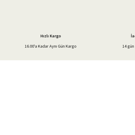
Ürün bilgilerinde hatalar bulunuyor.
Ürün fiyatı diğer sitelerden daha pahalı.
Bu ürüne benzer farklı alternatifler olmalı.
Hızlı Kargo
İa
16.00'a Kadar Aynı Gün Kargo
14 gün 
%40'a Varan İndirim Fırsatı
Hemen Kayıt Olun
İndirim Fırsatını Kaçırmayın !