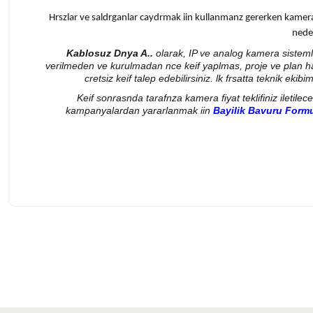
Hrszlar ve saldrganlar caydrmak iin kullanmanz gererken kamera 
neden
Kablosuz Dnya A..
olarak, IP ve analog kamera sistemler
verilmeden ve kurulmadan nce keif yaplmas, proje ve plan 
cretsiz keif talep edebilirsiniz. lk frsatta teknik ek
Keif sonrasnda tarafnza kamera fiyat teklifiniz iletilec
kampanyalardan yararlanmak iin
Bayilik Bavuru For
Bu ürünün fiyat bilgisi, resim, ürün açıklamalarında ve diğer konularda 
Görüş ve önerileriniz için teşekkür ederiz.
Ürün resmi kalitesiz, bozuk veya görüntülenemiyor.
Ürün açıklamasında eksik bilgiler bulunuyor.