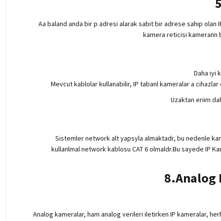
5
Aa baland anda bir p adresi alarak sabit bir adrese sahip olan IP
kamera reticisi kamerann b
Daha iyi 
Mevcut kablolar kullanabilir, IP tabanl kameralar a cihazlar
Uzaktan eriim dah
Sistemler network alt yapsyla almaktadr, bu nedenle kame
kullanlmal network kablosu CAT 6 olmaldr.Bu sayede IP Kamer
8.Analog 
Analog kameralar, ham analog verileri iletirken IP kameralar, her