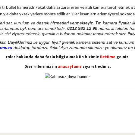
tr bullet kameradr Fakat daha az zarar gren ve gizli kamera tercih etmek is
iyle daha yksek yerlere monte edilirler. Dier insanlarn eriemeyecei noktada
i sat, kurulum ve destek hizmetleri vermekteyiz. Tm kamera fiyatlar iin 
hazrlanmas byk nem arz etmektedir.
0212 982 12 90
numaral telefon ha
ibimiz sizi ziyaret edecek, gvenlik a bulunan noktalar tespit ederek size
ektir. Bayiliklerimiz ile uygun fiyatl gvenlik kamera sistemi sat ve kurul
mumuzu
doldurup tarafmza iletin! Ayn zamanda sitemize ye olursanz tm 
rnler hakknda daha fazla bilgi almak iin bizimle
iletiime
geiniz.
Dier rnlerimiz iin
anasayfamz
ziyaret ediniz.
yetersiz gördüğünüz noktaları öneri formunu kullanarak tarafımıza iletebilirsiniz.
Bu ürüne ilk yorumu siz yapın!
Yorum Yaz