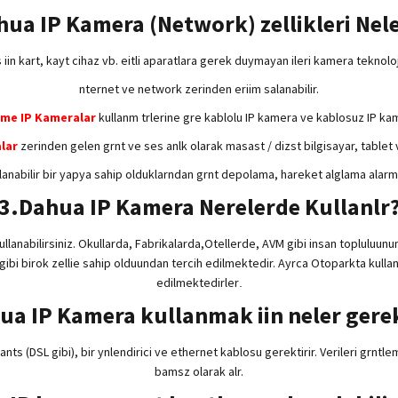
hua IP Kamera (Network) zellikleri Nele
 iin kart, kayt cihaz vb. eitli aparatlara gerek duymayan ileri kamera teknoloji
nternet ve network zerinden eriim salanabilir.
ome IP Kamera
lar
kullanm trlerine gre kablolu IP kamera ve kablosuz IP ka
a
lar
zerinden gelen grnt ve ses anlk olarak masast / dizst bilgisayar, tablet 
nabilir bir yapya sahip olduklarndan grnt depolama, hareket alglama alarm yn
3.Dahua IP Kamera Nerelerde Kullanlr
llanabilirsiniz. Okullarda, Fabrikalarda,Otellerde, AVM gibi insan topluluunu
 gibi birok zellie sahip olduundan tercih edilmektedir. Ayrca Otoparkta kulla
edilmektedirler
.
ua IP Kamera kullanmak iin neler gerek
nts (DSL gibi), bir ynlendirici ve ethernet kablosu gerektirir. Verileri grntle
bamsz olarak alr.