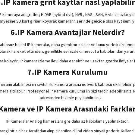
.IP kamera grnt kaytlar nasl yaplabili
 kameraya ait grntler; H-DVR (hybrid dvr), NVR , NAS , SAN, A vb. cihazlar yard
nyesine SD kart girileri koyarak kamerann zerinde geicide olsa kayt ilemi 
6.IP Kamera Avantajlar Nelerdir?
kablosuz balant IP kameralar, daha gvenli bir a salar ve bunu yerleik ifreleme 
 olarak hareket ettiinden, genellikle evinizdeki mevcut a kablolarndan yararlan
a kolaydr, IP kamera izleme ilevi daha esnektir ve uzaktan gzetim ihtiyalar 
7.IP Kamera Kurulumu
rann alabilmesi iin switch ile kamera arasna network kablosu ekilmelidir. p
a altrlabilir. Profesyonel IP Kamera kurulumu iin bizi tercih edebilirsiniz. M
adresinden bizimle paylaabilirsiniz.
Kamera ve IP Kamera Arasndaki Farklar
IP Kameralar Analog kameralara gre daha az kablolama yaplmaktadr.
hangi bir a cihaz tarafndan alnp alnabilen dijital video sinyali gnderir. Kull