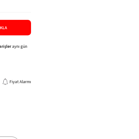
IKLA
rişler
aynı gün
Fiyat Alarmı