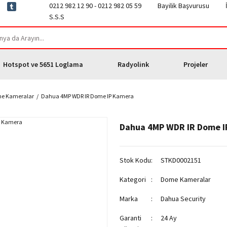
0212 982 12 90 - 0212 982 05 59
Bayilik Başvurusu
S.S.S
Hotspot ve 5651 Loglama
Radyolink
Projeler
e Kameralar
Dahua 4MP WDR IR Dome IP Kamera
Dahua 4MP WDR IR Dome I
Stok Kodu
STKD0002151
Kategori
Dome Kameralar
Marka
Dahua Security
Garanti
24 Ay