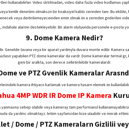
letleri kullanabilirler. Video sktrlmadan, video daha fazla video kodlamas yap
veya kimlik denetimi olmakszn bir koaksiyel kablo zerinden tanr. Bu ekilde, 
tlenecek veya deitirilemeyeceinden emin olmak iin a zerinden gnderilen vid
 mdahale alarmn destekleyebilir. Bir alarm olutuunda personele e-posta yoluy
9. Dome Kamera Nedir?
ir. Genelde tavana veya bir aparat yardmyla duvara monte edilir. Kamera say
a fazlasn yapabilen PTZ dome kameralar da vardr. Dome kameralar termal gr, k
geni bir aralkta, son derece zelletirilebilir kameralardr.
 Dome ve PTZ Gvenlik Kameralar Arasnd
erindeki kamera ihtiyacn karlamak ve kamera hasarn nlemek iin kullanlabili
ahua 4MP WDR IR Dome IP Kamera
Kur
 yanmasna sebep olabilir veya kameray tam performansl kullanamayabilirsin
da da yardmc olmaktayz. letiim sayfamzdan bize ulaabilir ve merak ettiiniz 
let / Dome / PTZ Kameralarn Gizlilii ve