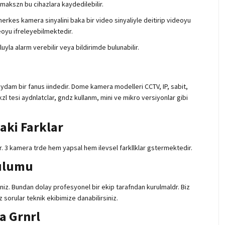
lmakszn bu cihazlara kaydedilebilir.
herkes kamera sinyalini baka bir video sinyaliyle deitirip videoyu
eoyu ifreleyebilmektedir.
la alarm verebilir veya bildirimde bulunabilir.
dam bir fanus iindedir. Dome kamera modelleri CCTV, IP, sabit,
zl tesi aydnlatclar, gndz kullanm, mini ve mikro versiyonlar gibi
aki Farklar
r. 3 kamera trde hem yapsal hem ilevsel farkllklar gstermektedir.
ulumu
iz. Bundan dolay profesyonel bir ekip tarafndan kurulmaldr. Biz
sorular teknik ekibimize danabilirsiniz.
ya Grnrl