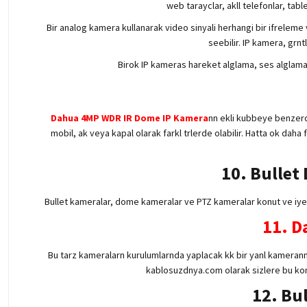
web tarayclar, akll telefonlar, tab
Bir analog kamera kullanarak video sinyali herhangi bir ifreleme 
seebilir. IP kamera, grn
Birok IP kameras hareket alglama, ses alglama,
Dahua 4MP WDR IR Dome IP Kamera
nn ekli kubbeye benzerd
mobil, ak veya kapal olarak farkl trlerde olabilir. Hatta ok dah
10. Bullet
Bullet kameralar, dome kameralar ve PTZ kameralar konut ve iyerl
11.
D
Bu tarz kameralarn kurulumlarnda yaplacak kk bir yanl kamerann
kablosuzdnya.com olarak sizlere bu konu
12. Bul