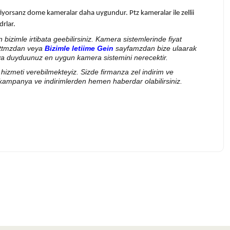
tiyorsanz dome kameralar daha uygundur. Ptz kameralar ile zellii
drlar.
bizimle irtibata geebilirsiniz. Kamera sistemlerinde fiyat
ttmzdan veya
Bizimle letiime Gein
sayfamzdan bize ulaarak
 ihtiya duyduunuz en uygun kamera sistemini nerecektir.
um hizmeti verebilmekteyiz. Sizde firmanza zel indirim ve
kampanya ve indirimlerden hemen haberdar olabilirsiniz.