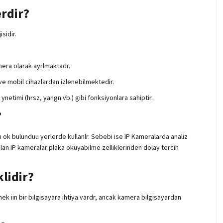
rdir?
sidir.
mera olarak ayrlmaktadr.
ve mobil cihazlardan izlenebilmektedir.
etimi (hrsz, yangn vb.) gibi fonksiyonlara sahiptir.
?
n ok bulunduu yerlerde kullanlr. Sebebi ise IP Kameralarda analiz
nlan IP kameralar plaka okuyabilme zelliklerinden dolay tercih
lidir?
mek iin bir bilgisayara ihtiya vardr, ancak kamera bilgisayardan