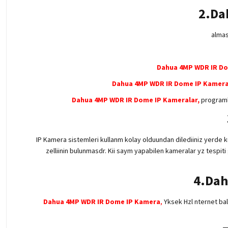
2.Da
almas
Dahua 4MP WDR IR D
Dahua 4MP WDR IR Dome IP Kamer
Dahua 4MP WDR IR Dome IP Kamera
lar,
programla
IP Kamera sistemleri kullanm kolay olduundan dilediiniz yerde ku
zelliinin bulunmasdr. Kii saym yapabilen kameralar yz tespiti
4.Dah
Dahua 4MP WDR IR Dome IP Kamera
,
Yksek Hzl nternet bala