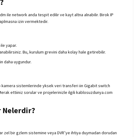
r?
m ile network anda tespit edilir ve kayt altna alnabilir. Birok IP
yaplmasna izin vermektedir.
ile yapar.
abilirsiniz. Bu, kurulum grevini daha kolay hale getirebilir.
iin daha uygundur.
 kamera sistemlerinde yksek veri transferi iin Gigabit switch
erak ettiiniz sorular ve projelerinizle ilgili kablosuzdunya.com
 Nelerdir?
anclar zel bir gzlem sistemine veya DVR’ye ihtiya duymadan dorudan