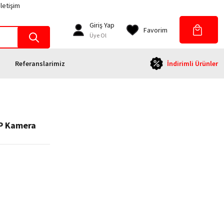
İletişim
Giriş Yap
Favorim
Üye Ol
Referanslarimiz
İndirimli Ürünler
P Kamera