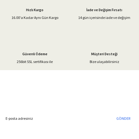
Ürün açıklamasında eksik bilgiler bulunuyor.
Hızlı Kargo
İade ve Değişim Fırsatı
Ürün bilgilerinde hatalar bulunuyor.
16.00'a Kadar Aynı Gün Kargo
14 gün içerisinde iade ve değişim
Ürün fiyatı diğer sitelerden daha pahalı.
Bu ürüne benzer farklı alternatifler olmalı.
Güvenli Ödeme
Müşteri Desteği
256bit SSL sertifikası ile
Bize ulaşabilirsiniz
Gönder
%40'a Varan İndirim Fırsatı
Hemen Kayıt Olun
İndirim Fırsatını Kaçırmayın !
GÖNDER
Blog Yazılarımız