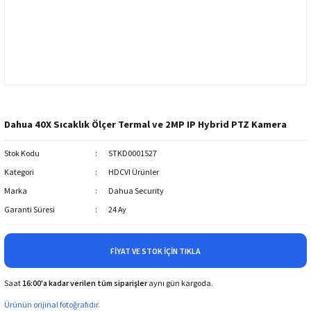
Dahua 40X Sıcaklık Ölçer Termal ve 2MP IP Hybrid PTZ Kamera
Stok Kodu
STKD0001527
Kategori
HDCVI Ürünler
Marka
Dahua Security
Garanti Süresi
24 Ay
FIYAT VE STOK İÇIN TIKLA
Saat
16:00'a kadar verilen tüm siparişler
aynı gün kargoda.
Ürünün orijinal fotoğrafıdır.