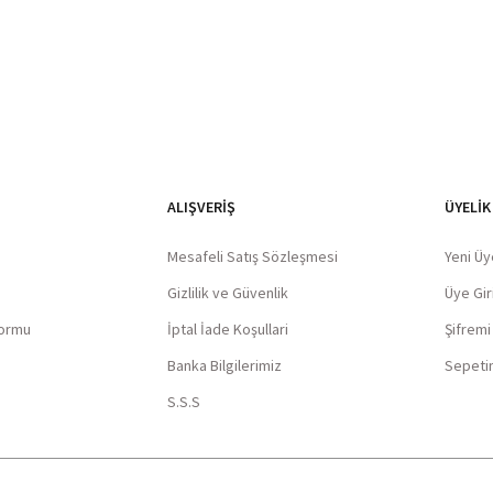
ALIŞVERIŞ
ÜYELİK
Mesafeli Satış Sözleşmesi
Yeni Üy
Gizlilik ve Güvenlik
Üye Giri
Formu
İptal İade Koşullari
Şifrem
Banka Bilgilerimiz
Sepeti
S.S.S