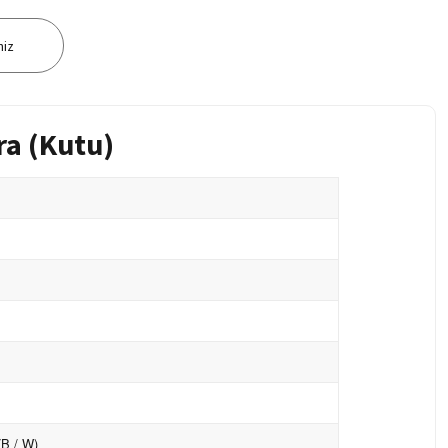
niz
a (Kutu)
(B / W)