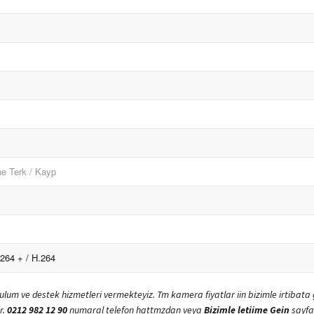
ne Terk / Kayp
.264 +
/
H.264
ulum ve destek hizmetleri vermekteyiz. Tm kamera fiyatlar iin bizimle irtibata
r.
0212 982 12 90
numaral telefon hattmzdan veya
Bizimle letiime Gein
sayfam