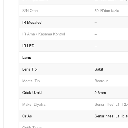
S/N Oran
50dB’dan fazla
IR Mesafesi
–
IR Ama / Kapama Kontrol
–
IR LED
–
Lens
Lens Tipi
Sabit
Montaj Tipi
Board-in
Odak Uzakl
2.8mm
Maks.
Diyafram
Sensr nitesi L1: F2.
Gr As
Sensr nitesi L1 H: 1
Optik Zoom
–