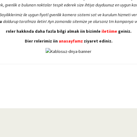
cek, gvenlik a bulunan noktalar tespit ederek size ihtiya duyduunuz en uygun ka
. Bayiliklerimiz ile uygun fiyatl gvenlik kamera sistemi sat ve kurulum hizmeti
u
doldurup tarafmza iletin! Ayn zamanda sitemize ye olursanz tm kampanya ve 
rnler hakknda daha fazla bilgi almak iin bizimle
iletiime
geiniz.
Dier rnlerimiz iin
anasayfamz
ziyaret ediniz.
yetersiz gördüğünüz noktaları öneri formunu kullanarak tarafımıza iletebilirsiniz.
Bu ürüne ilk yorumu siz yapın!
Yorum Yaz