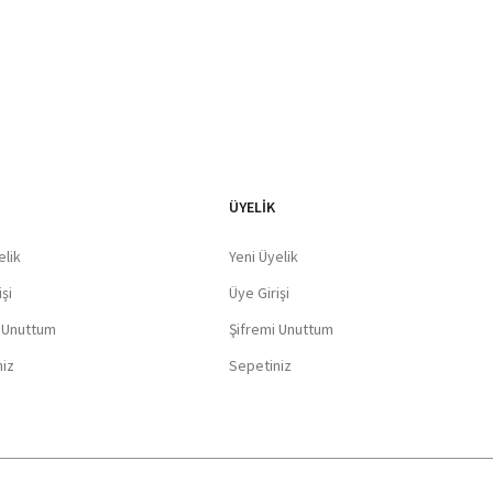
ÜYELİK
elik
Yeni Üyelik
şi
Üye Girişi
i Unuttum
Şifremi Unuttum
niz
Sepetiniz