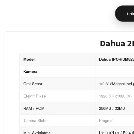
Ürün
Dahua 2
Model
Dahua IPC-HUM8230
Kamera
Grnt Sensr
1/2.8” 2Megapiksel
Efektif Piksel
1920 (H) x1080 (V)
RAM / ROM
256MB / 32MB
Tarama Sistemi
Progresif
Min. Aydnlatma
L1: 0.07Lux / F2.4 (