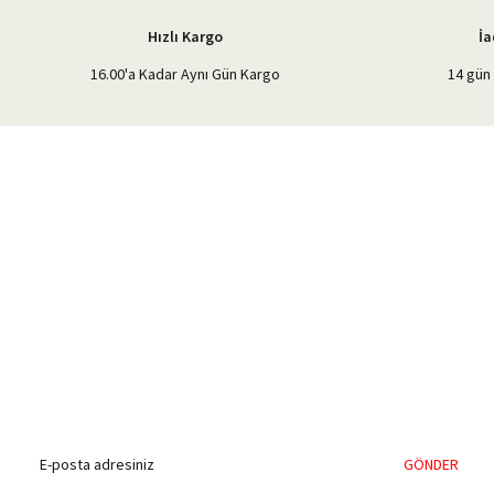
Hızlı Kargo
İa
16.00'a Kadar Aynı Gün Kargo
14 gün 
%40'a Varan İndirim Fırsatı
Hemen Kayıt Olun
İndirim Fırsatını Kaçırmayın !
GÖNDER