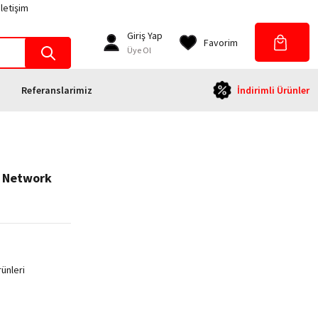
İletişim
Giriş Yap
Favorim
Üye Ol
Referanslarimiz
İndirimli Ürünler
e Network
ünleri