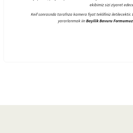
ekibimiz sizi ziyaret ede
Keif sonrasnda tarafnza kamera fiyat teklifiniz iletilecektir
yararlanmak iin
Bayilik Bavuru Formumuz
Bu ürünün fiyat bilgisi, resim, ürün açıklamalarında ve diğer konularda 
Görüş ve önerileriniz için teşekkür ederiz.
Ürün resmi kalitesiz, bozuk veya görüntülenemiyor.
Ürün açıklamasında eksik bilgiler bulunuyor.
Ürün bilgilerinde hatalar bulunuyor.
Ürün fiyatı diğer sitelerden daha pahalı.
Bu ürüne benzer farklı alternatifler olmalı.