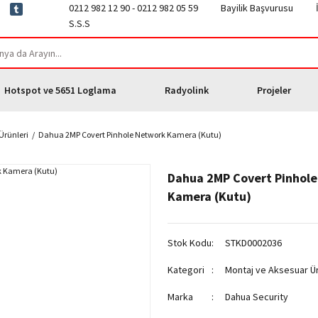
0212 982 12 90 - 0212 982 05 59
Bayilik Başvurusu
S.S.S
Hotspot ve 5651 Loglama
Radyolink
Projeler
Ürünleri
Dahua 2MP Covert Pinhole Network Kamera (Kutu)
Dahua 2MP Covert Pinhol
Kamera (Kutu)
Stok Kodu
STKD0002036
Kategori
Montaj ve Aksesuar Ür
Marka
Dahua Security