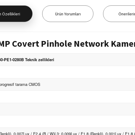
 Özellikleri
Ürün Yorumları
Önerileri
MP Covert Pinhole Network Kamer
-PE1-0280B Teknik zellikleri
 progresif tarama CMOS
Renkli), 0.007Lux / F2.4 (B / W)L3: 0.009Lux / F1.8 (Renkli), 0.001Lux / F1.8 