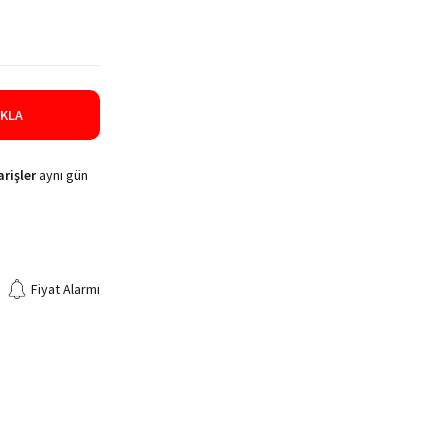
IKLA
rişler
aynı gün
Fiyat Alarmı