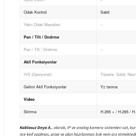
Odak Kontrol
Sabit
Yakn Odak Mesafesi
–
Pan / Tilt / Dndrme
Pan / Tilt / Dndrme
–
Akll Fonksiyonlar
IVS (Opsiyonel)
Tripwire, Saldr, Nes
Gelimi Akll Fonksiyonlar
Yz tanma
Video
Sktrma
H.265 + / H.265
/
H
Kablosuz Dnya A..
olarak, IP ve analog kamera sistemleri sat, kur
nce keif yaplmas, proje ve plan hazrlanmas byk nem arz etmektedi