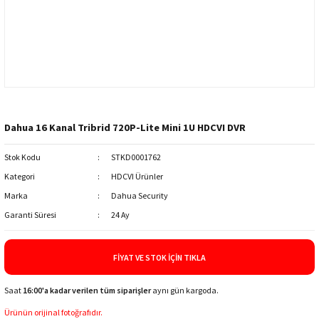
Dahua 16 Kanal Tribrid 720P-Lite Mini 1U HDCVI DVR
Stok Kodu
STKD0001762
Kategori
HDCVI Ürünler
Marka
Dahua Security
Garanti Süresi
24 Ay
FIYAT VE STOK İÇIN TIKLA
Saat
16:00'a kadar verilen tüm siparişler
aynı gün kargoda.
Ürünün orijinal fotoğrafıdır.