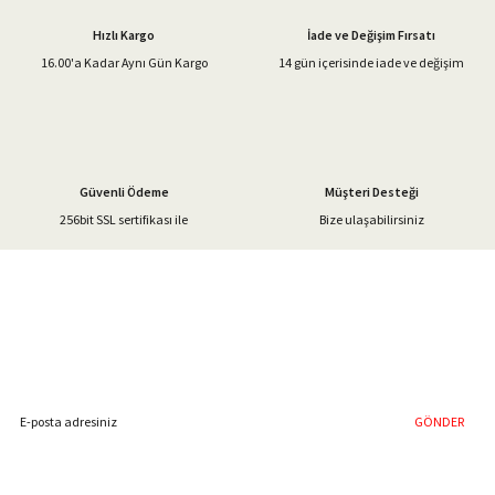
Ürün açıklamasında eksik bilgiler bulunuyor.
Hızlı Kargo
İade ve Değişim Fırsatı
Ürün bilgilerinde hatalar bulunuyor.
16.00'a Kadar Aynı Gün Kargo
14 gün içerisinde iade ve değişim
Ürün fiyatı diğer sitelerden daha pahalı.
Bu ürüne benzer farklı alternatifler olmalı.
Güvenli Ödeme
Müşteri Desteği
256bit SSL sertifikası ile
Bize ulaşabilirsiniz
Gönder
%40'a Varan İndirim Fırsatı
Hemen Kayıt Olun
İndirim Fırsatını Kaçırmayın !
GÖNDER
Blog Yazılarımız