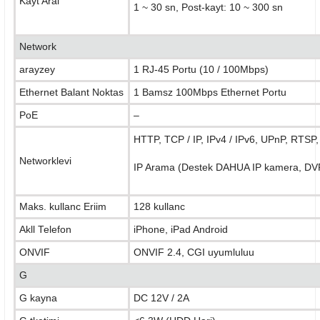
Kayt Aral
1 ~ 30 sn, Post-kayt: 10 ~ 300 sn
Network
arayzey
1 RJ-45 Portu (10 / 100Mbps)
Ethernet Balant Noktas
1 Bamsz 100Mbps Ethernet Portu
PoE
–
HTTP, TCP / IP, IPv4 / IPv6, UPnP, RTSP
Networklevi
IP Arama (Destek DAHUA IP kamera, DVR
Maks. kullanc Eriim
128 kullanc
Akll Telefon
iPhone, iPad Android
ONVIF
ONVIF 2.4, CGI uyumluluu
G
G kayna
DC 12V / 2A