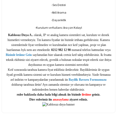
-Ses Destei
-Akll Arama
-Dayankllk
-Kurulum ve Kullanc Ara yzn Kolayl
Kablosuz Dnya A..
olarak, IP ve analog kamera sistemleri sat, kurulum ve destek
hizmetleri vermekteyiz. Tm kamera fiyatlar iin bizimle irtibata geebilirsiniz. Kamera
sistemlerinde fiyat verilmeden ve kurulmadan nce keif yaplmas, proje ve plan
hazrlanmas byk nem arz etmektedir.
0212 982 12 90
numaral telefon hattmzdan veya
Bizimle letiime Gein
sayfamzdan bize ulaarak cretsiz keif talep edebilirsiniz. lk frsatta
teknik ekibimiz sizi ziyaret edecek, gvenlik a bulunan noktalar tespit ederek size ihtiya
duyduunuz en uygun kamera sistemini nerecektir.
Keif sonrasnda tarafnza kamera fiyat teklifiniz iletilecektir. Bayiliklerimiz ile uygun
fiyatl gvenlik kamera sistemi sat ve kurulum hizmeti verebilmekteyiz. Sizde firmanza
zel indirim ve kampanyalardan yararlanmak iin
Bayilik Bavuru Formumuzu
doldurup tarafmza iletin! Ayn zamanda sitemize ye olursanz tm kampanya ve
indirimlerden hemen haberdar olabilirsiniz.
rnler hakknda daha fazla bilgi almak iin bizimle
iletiime
geiniz.
Dier rnlerimiz iin
anasayfamz
ziyaret ediniz.