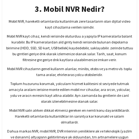
3. Mobil NVR Nedir?
Mobil NVR, hareketli ortamlarda kullanlmak zere tasarlanm olan dijital video
kayt cihazlarna verilen isimdir.
Mobil NVR kayt cihaz, kendi ierisinde oluturduu a yapsyla IP kameralarla balant
kurabilir. Bu IP kameralardan ald grnty kendi ierisinde bulunan depolama
birimine (HDD, SSD, SD kart, USB bellek) kaydedebilir, saklayabilir. zerinde tuttuu
bu grntleri geriye dnk olarak izlemenize olanak salar. Tarih, saat, konum
filtresine gre geriye dnk kaytlara ulaabilmenize imkan verir.
Mobil NVR cihazlarnn genel kullanm alanlar, minibs, otobs ve ya metro vb. toplu
tama aralar, ehirleraras yolcu otobsleridir.
Toplum huzurunu korumak, yolcularn hizmet kalitesini st seviyede tutmak
amacyla aralarn ierisine monte edilen mobil nvr cihazlar, ara srcsn, yolcular,
yolu ve aracn evresini kayt altna alabilir. Ayn zamanda bu grntlerin de canl
olarak izlenebilmesine olanak salar.
Mobil NVR satn alrken dikkat etmeniz gereken en nemli konu dayankllklardr.
Hareketli ortamlarda kullanldklar iin sarsntya kar korunakl ve salam
olmallardr.
Dahua markas NVR, mobil NVR, DVR rnlerinin yeniliklere ak ve teknolojik (yazlm
ve donanm) altyapsnn gelitirilmeye ak olduundan, tm artnamelere uygun