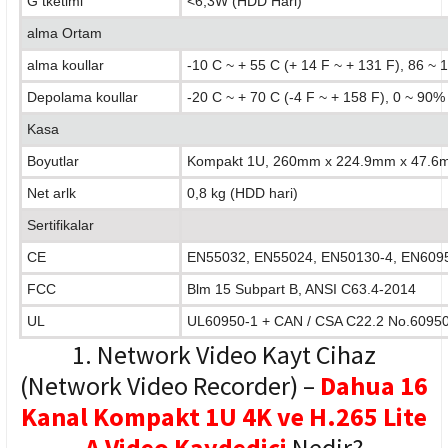
G tketimi
<6,3W (HDD Hari)
alma Ortam
alma koullar
-10 C ~ + 55 C (+ 14 F ~ + 131 F), 86 ~ 
Depolama koullar
-20 C ~ + 70 C (-4 F ~ + 158 F), 0 ~ 90
Kasa
Boyutlar
Kompakt 1U, 260mm x 224.9mm x 47.6
Net arlk
0,8 kg
(HDD hari)
Sertifikalar
CE
EN55032, EN55024, EN50130-4, EN609
FCC
Blm 15 Subpart B, ANSI C63.4-2014
UL
UL60950-1 + CAN / CSA C22.2 No.6095
1. Network Video Kayt Cihaz
(Network Video Recorder) –
Dahua 16
Kanal Kompakt 1U 4K ve H.265 Lite
A Video Kaydedici
Nedir?