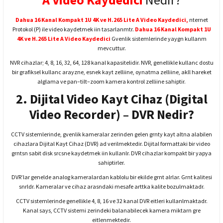
Dahua 16 Kanal Kompakt 1U 4K ve H.265 Lite A Video Kaydedici,
nternet
Protokol (P) ile video kaydetmek iin tasarlanmtr.
Dahua 16 Kanal Kompakt 1U
4K ve H.265 Lite A Video Kaydedici
Gvenlik sistemlerinde yaygn kullanm
mevcuttur.
NVR cihazlar; 4, 8, 16, 32, 64, 128 kanal kapasitelidir. NVR, genellikle kullanc dostu
bir grafiksel kullanc arayzne, esnek kayt zelliine, oynatma zelliine, akll hareket
alglama ve pan–tilt–zoom kamera kontrol zelliine sahiptir.
2. Dijital Video Kayt Cihaz (Digital
Video Recorder) – DVR Nedir?
CCTV sistemlerinde, gvenlik kameralar zerinden gelen grnty kayt altna alabilen
cihazlara Dijital Kayt Cihaz (DVR) ad verilmektedir. Dijital formattaki bir video
grntsn sabit disk srcsne kaydetmek iin kullanlr. DVR cihazlar kompakt bir yapya
sahiptirler.
DVR’lar genelde analog kameralardan kablolu bir ekilde grnt alrlar. Grnt kalitesi
snrldr. Kameralar ve cihaz arasndaki mesafe arttka kalite bozulmaktadr.
CCTV sistemlerinde genellikle 4, 8, 16 ve 32 kanal DVR eitleri kullanlmaktadr.
Kanal says, CCTV sistemi zerindeki balanabilecek kamera miktarn gre
eitlenmektedir.