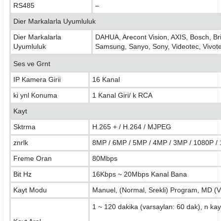
RS485
–
Dier Markalarla Uyumluluk
Dier Markalarla
DAHUA, Arecont Vision, AXIS, Bosch, Br
Uyumluluk
Samsung, Sanyo, Sony, Videotec, Vivote
Ses ve Grnt
IP Kamera Girii
16 Kanal
ki ynl Konuma
1 Kanal Giri/ k RCA
Kayt
Sktrma
H.265 + / H.264 / MJPEG
znrlk
8MP / 6MP / 5MP
/
4MP / 3MP / 1080P / 
Freme Oran
80Mbps
Bit Hz
16Kbps ~ 20Mbps Kanal Bana
Kayt Modu
Manuel, (Normal, Srekli) Program, MD (V
1 ~ 120 dakika (varsaylan: 60 dak), n kay