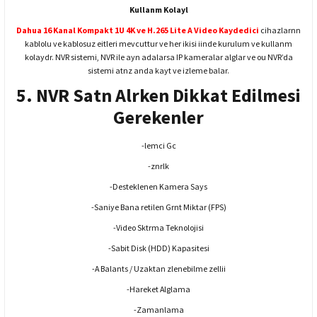
Kullanm Kolayl
Dahua 16 Kanal Kompakt 1U 4K ve H.265 Lite A Video Kaydedici
cihazlarnn
kablolu ve kablosuz eitleri mevcuttur ve her ikisi iinde kurulum ve kullanm
kolaydr. NVR sistemi, NVR ile ayn adalarsa IP kameralar alglar ve ou NVR’da
sistemi atnz anda kayt ve izleme balar.
5. NVR Satn Alrken Dikkat Edilmesi
Gerekenler
-lemci Gc
-znrlk
-Desteklenen Kamera Says
-Saniye Bana retilen Grnt Miktar (FPS)
-Video Sktrma Teknolojisi
-Sabit Disk (HDD) Kapasitesi
-A Balants / Uzaktan zlenebilme zellii
-Hareket Alglama
-Zamanlama