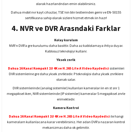
olarak hazrlandndan emin olabilirsiniz.
Dahua mobil nvr kayt cihazlar, TSE’nin btn testlerinden gemi ve EN-50155
sertifikasna sahip olarak sizlere hizmet etmek iin hazr!
4. NVR ve DVR Arasndaki Farklar
Kolay kurulum
NVR’n DVR’a gre kurulumu daha basittir. Daha az kablolamaya ihtiya duyar.
Kablosuz teknolojiyi kullanr.
Yksek znrlk
Dahua 16 Kanal Kompakt 1U 4K ve H.265 Lite A Video Kaydedici
sistemleri
DVR sistemlerine gre daha yksek znrlktedir. P teknolojisi daha yksek znrlklere
olanak salar.
DVR sistemlerinde (analog sistemler) kullanlan kameralar iin en st snr 1
megapiksel iken, NVR sistemlerinde (IP sistemler) kameralar 5 megapiksel znrle
erimektedir.
Kamera Kontrol
Dahua 16 Kanal Kompakt 1U 4K ve H.265 Lite A Video Kaydedici
ile hangi
kameralarn kullanlacana karar verebilirsiniz. Her adan DVR’a nazaran kontrol
mekanizmas daha ok gelimitir.