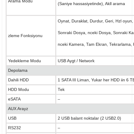
Arama Modu
(Saniye hassasiyetinde), Akll arama
Oynat, Duraklat, Durdur, Geri, Hzl oyun
Sonraki Dosya, nceki Dosya, Sonraki K
zleme Fonksiyonu
nceki Kamera, Tam Ekran, Tekrarlama, 
Yedekleme Modu
USB Aygt / Network
Depolama
Dahili HDD
1 SATA III Liman, Yukar her HDD iin 6 T
HDD Modu
Tek
eSATA
–
AUX Arayz
USB
2 USB balant noktalar (2 USB2.0)
RS232
–