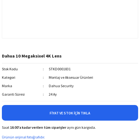
Dahua 10 Megaksixel 4K Lens
Stok Kodu
STKD0001831
Kategori
Montaj ve Aksesuar Ürünleri
Marka
Dahua Security
Garanti Süresi
24 Ay
FIYAT VE STOK İÇIN TIKLA
Saat
16:00'a kadar verilen tüm siparişler
aynı gün kargoda.
Ürünün orijinal fotoğrafıdır.