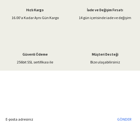
Ürün açıklamasında eksik bilgiler bulunuyor.
Hızlı Kargo
İade ve Değişim Fırsatı
Ürün bilgilerinde hatalar bulunuyor.
16.00'a Kadar Aynı Gün Kargo
14 gün içerisinde iade ve değişim
Ürün fiyatı diğer sitelerden daha pahalı.
Bu ürüne benzer farklı alternatifler olmalı.
Güvenli Ödeme
Müşteri Desteği
256bit SSL sertifikası ile
Bize ulaşabilirsiniz
Gönder
%40'a Varan İndirim Fırsatı
Hemen Kayıt Olun
İndirim Fırsatını Kaçırmayın !
GÖNDER
Blog Yazılarımız