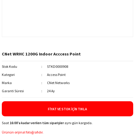
CNet WRHC 1200G Indoor Acccess Point
Stok Kodu
STKD0000908
Kategori
Access Point
Marka
CNet Networks
Garanti Süresi
24 Ay
FIYAT VE STOK İÇIN TIKLA
Saat
16:00'a kadar verilen tüm siparişler
aynı gün kargoda.
Ürünün orijinal fotoğrafıdır.