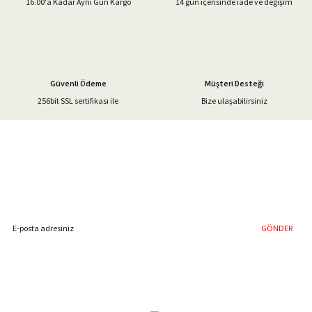
16.00'a Kadar Aynı Gün Kargo
14 gün içerisinde iade ve değişim
Ürün fiyatı diğer sitelerden daha pahalı.
Bu ürüne benzer farklı alternatifler olmalı.
Güvenli Ödeme
Müşteri Desteği
256bit SSL sertifikası ile
Bize ulaşabilirsiniz
Gönder
%40'a Varan İndirim Fırsatı
Hemen Kayıt Olun
İndirim Fırsatını Kaçırmayın !
GÖNDER
Blog Yazılarımız