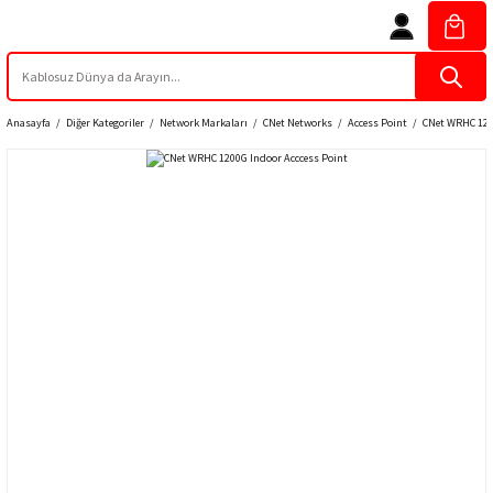
Anasayfa
Diğer Kategoriler
Network Markaları
CNet Networks
Access Point
CNet WRHC 120