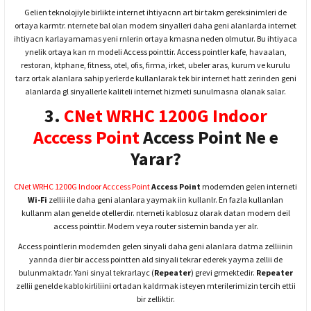
Gelien teknolojiyle birlikte internet ihtiyacnn art bir takm gereksinimleri de
ortaya karmtr. nternete bal olan modem sinyalleri daha geni alanlarda internet
ihtiyacn karlayamamas yeni rnlerin ortaya kmasna neden olmutur. Bu ihtiyaca
ynelik ortaya kan rn modeli Access pointtir. Access pointler kafe, havaalan,
restoran, ktphane, fitness, otel, ofis, firma, irket, ubeler aras, kurum ve kurulu
tarz ortak alanlara sahip yerlerde kullanlarak tek bir internet hatt zerinden geni
alanlarda gl sinyallerle kaliteli internet hizmeti sunulmasna olanak salar.
3.
CNet WRHC 1200G Indoor
Acccess Point
Access Point Ne e
Yarar?
CNet WRHC 1200G Indoor Acccess Point
Access Point
modemden gelen interneti
Wi-Fi
zellii ile daha geni alanlara yaymak iin kullanlr. En fazla kullanlan
kullanm alan genelde otellerdir. nterneti kablosuz olarak datan modem deil
access pointtir. Modem veya router sistemin banda yer alr.
Access pointlerin modemden gelen sinyali daha geni alanlara datma zelliinin
yannda dier bir access pointten ald sinyali tekrar ederek yayma zellii de
bulunmaktadr. Yani sinyal tekrarlayc (
Repeater
) grevi grmektedir.
Repeater
zellii genelde kablo kirliliini ortadan kaldrmak isteyen mterilerimizin tercih ettii
bir zelliktir.