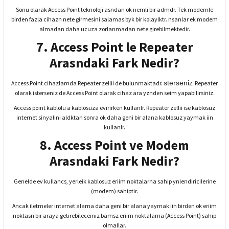
Sonu olarak Access Point teknoloji asndan ok nemli bir admdr. Tek modemle
birden fazla cihazn nete girmesini salamas byk bir kolaylktr. nsanlar ek modem
almadan daha ucuza zorlanmadan nete girebilmektedir.
7. Access Point le Repeater
Arasndaki Fark Nedir?
sterseniz
Access Point cihazlarnda Repeater zellii de bulunmaktadr.
Repeater
olarak isterseniz de Access Point olarak cihaz ara yznden seim yapabilirsiniz.
Access point kablolu a kablosuza evirirken kullanlr. Repeater zellii ise kablosuz
internet sinyalini aldktan sonra ok daha geni bir alana kablosuz yaymak iin
kullanlr.
8. Access Point ve Modem
Arasndaki Fark Nedir?
Genelde ev kullancs, yerleik kablosuz eriim noktalarna sahip ynlendiricilerine
(modem) sahiptir.
Ancak iletmeler internet alarna daha geni bir alana yaymak iin birden ok eriim
noktasn bir araya getirebileceiniz bamsz eriim noktalarna (Access Point) sahip
olmallar.