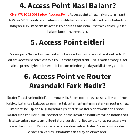
4. Access Point Nasl Balanr?
CNet WRHC 1200G Indoor Acccess Point
Access point cihaznn kurulum mant
ADSL ve VDSL modem kurulumuna olduka benzer. ncelikle internet balantnz
salayan ADSL modem ile Access Point cihaz arasnda Ethernet kablosuyla bir
balant kurmanz gerekiyor.
5. Access Point eitleri
Access point’ler i ortam ve d ortam olarak ortam artlarna zel retilmektedir. D
ortam Access Pointler kt hava koullarnda sinyal sreklilii salamak amacyla zel
alma prensibiyle retilmektedir i ortam rnlerine gre dayankll st seviyededir.
6. Access Point ve Router
Arasndaki Fark Nedir?
Router Trkesi ‘ynlendirici’ anlamna gelir. Acces point mevcut sinyali glendirme,
kablolu balantya kablosuza evirme, tekrarlama ilemlerini salarken router cihaz
interneti belli iplerle bilgisayarlara ynlendirir. Router bir network donanmdr.
Router cihaznn ilevini bir internet balantsn kendi anz oluturarak aa balanacak
bilgisayarlara paylatrma ilemi olarak grebiliriz. Router alar aras paketlere yn
veren bir cihazdr. Yani sadece rota izer doru adresi bulur. Acces point ise dier
cihazlarn kablosuz balanmasn salayan cihazlardr.