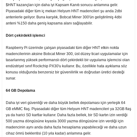
$HNT kazançları için daha iyi Kapsam Kanıtı sonucu anlamına gelir.
Piyasadaki diğer tüm iç mekan Helyum HNT madencileri şu anda 2dbi
antenlerle geliyor. Buna karşılık, Bobcat Miner 300'ün geliştirilmiş 4dbi
anteni %150 daha geniş kapsama alanı sağlayabilir.
Dört çekirdekli işlemci
Raspberry Pi üzerinde çalışan piyasadaki tüm diğer HNT etkin nokta
madencilerinin aksine Bobcat Miner 300, üst düzey ticari uygulamalar için
tasarlanmış yüksek performanslı dört çekirdekli bir uygulama işlemcisi olan
endüstriyel sınıf Rockchip PX30'u kullanır. Bu, özellikle hata ayıklama söz
konusu olduğunda benzersiz bir güvenilirlik ve doğrudan üretici desteği
sunar.
64 GB Depolama
Daha iyi veri güvenliği ve daha büyük bellek depolaması için yerleşik 64
GB eMMC flaş. Piyasadaki diğer tüm Helyum HNT madencileri ya 32GB flaş
ya da harici SD kartlar kullanır. Daha fazla bellek, bir SD kartın izin verdiği
500 yazma döngüsüne kıyasla 3000 yazma döngüsüne izin verdiği için
madencinin aynı anda daha fazla hesaplama yapabileceği ve daha uzun
cihaz ömrü beklentisi (10 yıla kadar) anlamına gelir.