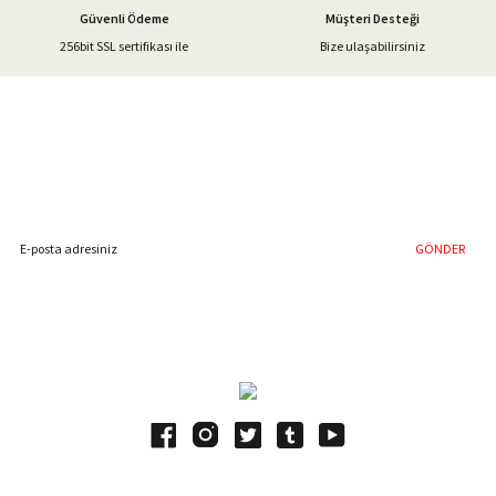
Güvenli Ödeme
Müşteri Desteği
256bit SSL sertifikası ile
Bize ulaşabilirsiniz
Gönder
%40'a Varan İndirim Fırsatı
Hemen Kayıt Olun
İndirim Fırsatını Kaçırmayın !
GÖNDER
Blog Yazılarımız