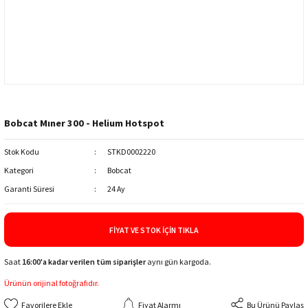
Bobcat Mıner 300 - Helium Hotspot
Stok Kodu
STKD0002220
Kategori
Bobcat
Garanti Süresi
24 Ay
FIYAT VE STOK İÇIN TIKLA
Saat
16:00'a kadar verilen tüm siparişler
aynı gün kargoda.
Ürünün orijinal fotoğrafıdır.
Fiyat Alarmı
Bu Ürünü Paylaş