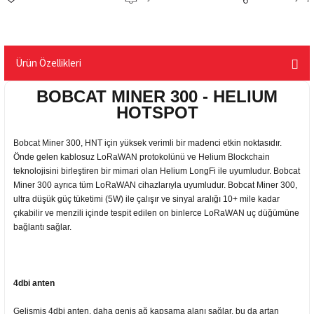
Ürün Özellikleri
BOBCAT MINER 300 - HELIUM
HOTSPOT
Bobcat Miner 300, HNT için yüksek verimli bir madenci etkin noktasıdır.
Önde gelen kablosuz LoRaWAN protokolünü ve Helium Blockchain
teknolojisini birleştiren bir mimari olan Helium LongFi ile uyumludur. Bobcat
Miner 300 ayrıca tüm LoRaWAN cihazlarıyla uyumludur. Bobcat Miner 300,
ultra düşük güç tüketimi (5W) ile çalışır ve sinyal aralığı 10+ mile kadar
çıkabilir ve menzili içinde tespit edilen on binlerce LoRaWAN uç düğümüne
bağlantı sağlar.
4dbi anten
Gelişmiş 4dbi anten, daha geniş ağ kapsama alanı sağlar, bu da artan