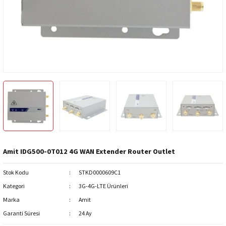
ri
Yüz Tanıma
Montaj ve Aksesuar Ürünleri
Keenetic
Nebra HNT
NVR - Network Kayıt Cihazı
Lande
SenseCAP
i
Trafik Kamera Çözümleri
Mimosa Networks
SyncroBit
WiFi Kameralar
Peplink Networks
Yazılım
S-Link
Tenda
Amit IDG500-0T012 4G WAN Extender Router Outlet
Tiandy
Stok Kodu
STKD0000609C1
TP-Link
Kategori
3G-4G-LTE Ürünleri
Marka
Amit
Zyxel
Garanti Süresi
24 Ay