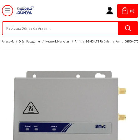
Geri Dön
Geri Dön
Geri Dön
Geri Dön
Geri Dön
Geri Dön
Geri Dön
Geri Dön
Geri Dön
Geri Dön
(0)
works
tworks
rks
ks
temleri
dum
ynakları
riler
ünleri
Geçiş Kontrol Sistemleri
Güvenlik Kamera Sistemleri
Hırsız Alarm Sistemleri
Milesight
Eaton
Network Markaları
Akıllı Ev Sistemleri
Radyolink Cihazları
Fiber Optik Ürünleri
Helium Miner
Bilgisayar Bileşenleri
ch
k Duvarı) Cihazları
nleri
ı
ri
Boy-El Dedektörleri
Diğer Ürünler
Paradox Güvenlik Sistemleri
IP Kamera
Switch
Amit
Akıllı Kilit
Point To Point Antenleri
Fiber Optik Test Cihazı
Bobcat
Kasa Ve Güç Kaynağı
Anasayfa
Diğer Kategoriler
Network Markaları
Amit
3G-4G-LTE Ürünleri
Amit IDG500-0T01
hler
emleri
er
i
r & Router
Geçiş Kontrol Panelleri
HDCVI Ürünler
Spectra Güvenlik Sistemleri
Switch
Cambium Networks
Görüntülü Diafon ve İnterkom
Radyolink İnternet
Browan MerryıoT
Sistemleri
rı
Kart Okuyucular
İP Kameralar
SPY Güvenlik Sistemleri
CNet Networks
LifeSmart
ClodPi
mleri
eri
r
Otopark Erişim Kontrolü
Lazer - Termal Ürünler
Digitus
Heltec
utdoor
 880 Mhz Anten
Parmak İzi Okuyucu
Lazer PTZ Kameralar - IP
Fortinet
Kerlink
ater
oglama
PDKS Cihazları
Mobil Ürünler
Frisby
LongAP
eri
X-Ray Cihazları
Monitör ve Videowall
HP
Milesight