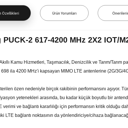
 Özellikleri
Ürün Yorumları
Önerileri
g PUCK-2 617-4200 MHz 2X2 IOT/M
kıllı Kamu Hizmetleri, Taşımacılık, Denizcilik ve Tarım/Tarım paz
n 698 ila 4200 MHz'i kapsayan MIMO LTE antenlerine (2G/3G/4G i
terilen özen nedeniyle birçok rakibinin performansını aşıyor. T
 radyasyon yetenekleri arasında, bu kadar küçük boyutlu bir ante
 verimi ve bağlantı kararlılığı için performansın kritik olduğ
iki LTE bağlantı noktasının da yönlendiriciye/cihaza bağlanacağı