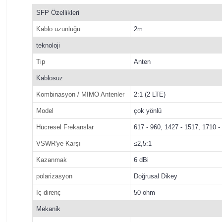
SFP Özellikleri
Kablo uzunluğu
2m
teknoloji
Tip
Anten
Kablosuz
Kombinasyon / MIMO Antenler
2:1 (2 LTE)
Model
çok yönlü
Hücresel Frekanslar
617 - 960, 1427 - 1517, 1710 
VSWR'ye Karşı
≤2,5:1
Kazanmak
6 dBi
polarizasyon
Doğrusal Dikey
İç direnç
50 ohm
Mekanik