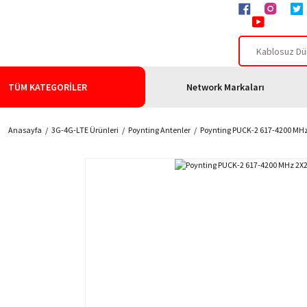
TÜM KATEGORİLER
Network Markaları
Anasayfa
3G-4G-LTE Ürünleri
Poynting Antenler
Poynting PUCK-2 617-4200 MH