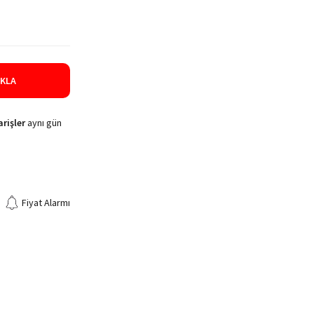
IKLA
rişler
aynı gün
Fiyat Alarmı