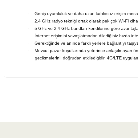
Geniş uyumluluk ve daha uzun kablosuz erişim mesaf
·
2.4 GHz radyo tekniği ortak olarak pek çok Wi-Fi cihaz
·
5 GHz ve 2.4 GHz bandları kendilerine göre avantajlar
·
İnternet erişimini yavaşlatmadan dilediğiniz hızda inter
·
Gerektiğinde ve anında farklı yerlere bağlantıyı taşı
·
Mevcut pazar koşullarında yeterince anlaşılmayan önem
·
gecikmelerini doğrudan etkilediğidir. 4G/LTE uygulama
Bu ürünün fiyat bilgisi, resim, ürün açıklamalarında ve diğer konularda 
Görüş ve önerileriniz için teşekkür ederiz.
Ürün resmi kalitesiz, bozuk veya görüntülenemiyor.
Ürün açıklamasında eksik bilgiler bulunuyor.
Ürün bilgilerinde hatalar bulunuyor.