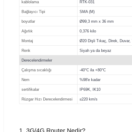
kablolama
RTK-031
Bağlayıcı Tipi
SMA (M)
boyutlar
Ø99,3 mm x 36 mm
Ağırlık
0,376 kilo
Montaj
Ø20 Dişli Tıkaç, Direk, Duvar
Renk
Siyah ya da beyaz
Derecelendirmeler
Çalışma sıcaklığı
-40°C ila +80°C
Nem
%98'e kadar
sertifikalar
IP69K, IK10
Rüzgar Hızı Derecelendirmesi
≤220 km/s
1. 3G/4G Router Nedir?