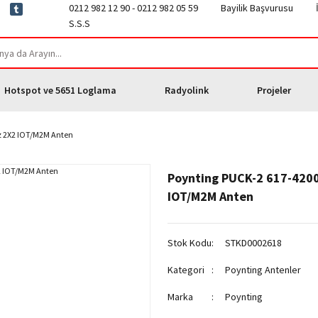
0212 982 12 90 - 0212 982 05 59
Bayilik Başvurusu
S.S.S
Hotspot ve 5651 Loglama
Radyolink
Projeler
z 2X2 IOT/M2M Anten
Poynting PUCK-2 617-420
IOT/M2M Anten
Stok Kodu
STKD0002618
Kategori
Poynting Antenler
Marka
Poynting