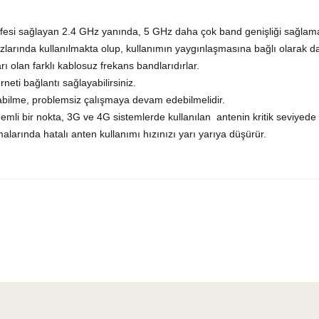
esi sağlayan 2.4 GHz yanında, 5 GHz daha çok band genişliği sağlam
larında kullanılmakta olup, kullanımın yaygınlaşmasına bağlı olarak daha
ı olan farklı kablosuz frekans bandlarıdırlar.
neti bağlantı sağlayabilirsiniz.
yabilme, problemsiz çalışmaya devam edebilmelidir.
li bir nokta, 3G ve 4G sistemlerde kullanılan antenin kritik seviyede v
larında hatalı anten kullanımı hızınızı yarı yarıya düşürür.
yetersiz gördüğünüz noktaları öneri formunu kullanarak tarafımıza iletebilirsiniz.
Bu ürüne ilk yorumu siz yapın!
Yorum Yaz