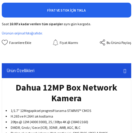
FIYAT VE STOK İÇIN TIKLA
Saat
16:00'a kadar verilen tüm siparişler
aynı gün kargoda.
Ürünün orijinal fotoğrafıdır.
Fiyat Alarmı
Bu Ürünü Paylaş
Ürün Özellikleri
Dahua 12MP Box Network
Kamera
1/1.7” 12Megapiksel progresif tarama STARVIS™ CMOS
H.265 ve H.264 l ak kodlama
20fps @ 12M (4000 3000), 25 / 30fps 4K @ (3840 2160)
DWDR, Gndz / Gece (ICR), 3DNR , AWB, AGC, BLC