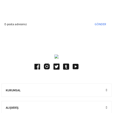
Hemen Kayıt Olun
İndirim Fırsatını Kaçırmayın !
GÖNDER
Blog Yazılarımız
KURUMSAL
ALIŞVERIŞ