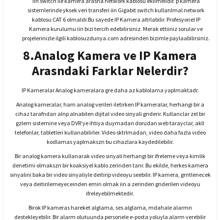
iin switch ile kamera arasna network kablosu ekilmelidir. p kamera
sistemlerinde yksek veri transferi iin Gigabit switch kullanlmal network
kablosu CAT 6 olmaldr.Bu sayede IP Kamera altrlabilir. Profesyonel IP
Kamera kurulumu iin bizi tercih edebilirsiniz. Merak ettiiniz sorular ve
projelerinizle ilgili kablosuzdunya.com adresinden bizimle paylaabilirsiniz.
8.Analog Kamera ve IP Kamera
Arasndaki Farklar Nelerdir?
IP Kameralar Analog kameralara gre daha az kablolama yaplmaktadr.
Analog kameralar, ham analog verileri iletirken IP kameralar, herhangi bir a
cihaz tarafndan alnp alnabilen dijital video sinyali gnderir. Kullanclar zel bir
gzlem sistemine veya DVR’ye ihtiya duymadan dorudan web tarayclar, akll
telefonlar, tabletleri kullanabilirler. Video sktrlmadan, video daha fazla video
kodlamas yaplmakszn bu cihazlara kaydedilebilir.
Bir analog kamera kullanarak video sinyali herhangi bir ifreleme veya kimlik
denetimi olmakszn bir koaksiyel kablo zerinden tanr. Bu ekilde, herkes kamera
sinyalini baka bir video sinyaliyle deitirip videoyu seebilir. IP kamera, grntlenecek
veya deitirilemeyeceinden emin olmak iin a zerinden gnderilen videoyu
ifreleyebilmektedir.
Birok IP kameras hareket alglama, ses alglama, mdahale alarmn
destekleyebilir. Bir alarm olutuunda personele e-posta yoluyla alarm verebilir