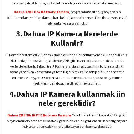
masast / dizst bilgisayar, tablet ve mobil cihazlardan izlenebilmektedir.
Dahua 12MP Box Network Kamera
,
programlanabilir bir yapya sahip
olduklarndan grnt depolama, hareket alglama alarm ynetimi (hrsz, yangn vb.)
gibi fonksiyonlara sahiptir.
3.Dahua IP Kamera Nerelerde
Kullanlr?
IP Kamera sistemleri kullanm kolay olduundan dilediiniz yerde kullanabilirsiniz.
Okullarda, Fabrikalarda,Otellerde, AVM gibi insan topluluunun ok bulunduu
yerlerde kullanlr. Sebebi ise IP Kameralarda analiz zelliinin bulunmasdr. Kii
saym yapabilen kameralar yz tespiti gibi birok zellie sahip olduundan tercih
edilmektedir. Ayrca Otoparkta kullanlan IP kameralar plaka okuyabilme
.
zelliklerinden dolay tercih edilmektedirler
4.Dahua IP Kamera kullanmak iin
neler gereklidir?
Dahua 2MP 30x IR PTZ Network Kamera
,
Yksek Hzl nternet balants (DSL gibi),
bir ynlendirici ve ethernet kablosu gerektirir. Verileri grntlemek iin bir bilgisayara
ihtiya vardr, ancak kamera bilgisayardan bamsz olarak alr.