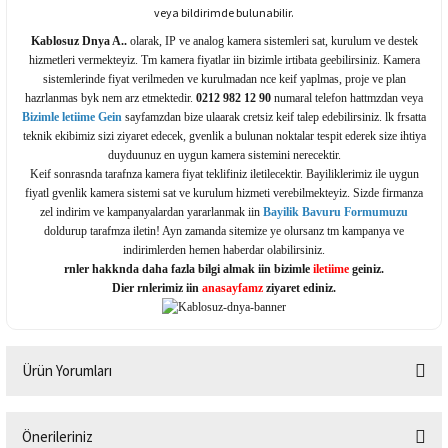
veya bildirimde bulunabilir.
Kablosuz Dnya A..
olarak, IP ve analog kamera sistemleri sat, kurulum ve destek
hizmetleri vermekteyiz. Tm kamera fiyatlar iin bizimle irtibata geebilirsiniz. Kamera
sistemlerinde fiyat verilmeden ve kurulmadan nce keif yaplmas, proje ve plan
hazrlanmas byk nem arz etmektedir.
0212 982 12 90
numaral telefon hattmzdan veya
Bizimle letiime Gein
sayfamzdan bize ulaarak cretsiz keif talep edebilirsiniz. lk frsatta
teknik ekibimiz sizi ziyaret edecek, gvenlik a bulunan noktalar tespit ederek size ihtiya
duyduunuz en uygun kamera sistemini nerecektir.
Keif sonrasnda tarafnza kamera fiyat teklifiniz iletilecektir. Bayiliklerimiz ile uygun
fiyatl gvenlik kamera sistemi sat ve kurulum hizmeti verebilmekteyiz. Sizde firmanza
zel indirim ve kampanyalardan yararlanmak iin
Bayilik Bavuru Formumuzu
doldurup tarafmza iletin! Ayn zamanda sitemize ye olursanz tm kampanya ve
indirimlerden hemen haberdar olabilirsiniz.
rnler hakknda daha fazla bilgi almak iin bizimle
iletiime
geiniz.
Dier rnlerimiz iin
anasayfamz
ziyaret ediniz.
Ürün Yorumları
Önerileriniz