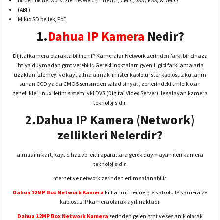
Birden ok network izleme: Web grntleyici, CMS (DSS / PSS) & DMSS
(ABF)
Mikro SD bellek, PoE
1.
Dahua IP Kamera
Nedir?
Dijital kamera olarakta bilinen IP Kameralar Network zerinden farkl bir cihaza
ihtiya duymadan grnt verebilir. Gerekli noktalarn gvenlii gibi farkl amalarla
uzaktan izlemeyi ve kayt altna almak iin ister kablolu ister kablosuz kullanm
sunan CCD ya da CMOS sensrnden salad sinyali, zerlerindeki tmleik olan
genellikle Linux iletim sistemi ykl DVS (Digital Video Server) ile salayan kamera
teknolojisidir.
2.Dahua IP Kamera (Network)
zellikleri Nelerdir?
almas iin kart, kayt cihaz vb. eitli aparatlara gerek duymayan ileri kamera
teknolojisidir.
nternet ve network zerinden eriim salanabilir.
Dahua 12MP Box Network Kamera
kullanm trlerine gre kablolu IP kamera ve
kablosuz IP kamera olarak ayrlmaktadr.
Dahua 12MP Box Network Kamera
zerinden gelen grnt ve ses anlk olarak