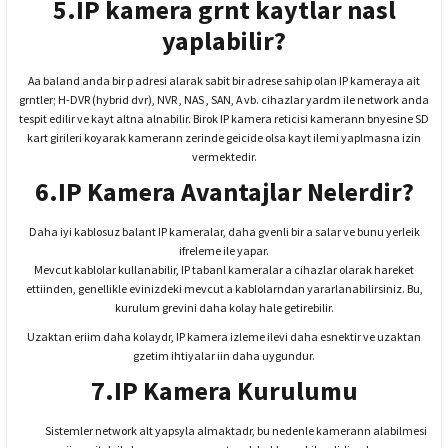
5.IP kamera grnt kaytlar nasl
yaplabilir?
Aa baland anda bir p adresi alarak sabit bir adrese sahip olan IP kameraya ait
grntler; H-DVR (hybrid dvr), NVR , NAS , SAN, A vb. cihazlar yardm ile network anda
tespit edilir ve kayt altna alnabilir. Birok IP kamera reticisi kamerann bnyesine SD
kart girileri koyarak kamerann zerinde geicide olsa kayt ilemi yaplmasna izin
vermektedir.
6.IP Kamera Avantajlar Nelerdir?
Daha iyi kablosuz balant IP kameralar, daha gvenli bir a salar ve bunu yerleik
ifreleme ile yapar.
Mevcut kablolar kullanabilir, IP tabanl kameralar a cihazlar olarak hareket
ettiinden, genellikle evinizdeki mevcut a kablolarndan yararlanabilirsiniz. Bu,
kurulum grevini daha kolay hale getirebilir.
Uzaktan eriim daha kolaydr, IP kamera izleme ilevi daha esnektir ve uzaktan
gzetim ihtiyalar iin daha uygundur.
7.IP Kamera Kurulumu
Sistemler network alt yapsyla almaktadr, bu nedenle kamerann alabilmesi